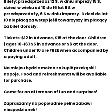
Bilety: przedsprzedaż 12 $, w dniu imprezy 15 $,
dzieci w wieku od 10 do 16 lat 5 $ w
przedsprzedaży, 6 $ w dniu imprezy. Dzieci do lat
10 nie płacą za wstęp jeśli towarzyszy im płacący
za bilet dorosły.
Tickets: $12 in Advance, $15 at the door. Children
(ages 10-16) $5 in advance or $6 at the door.
Children under 10 are FREE when accompanied by
a paying adult.
Na miejcu będzie można zakupić przekąski i
napoje. Food and refreshments will be available
for purchase.
Come for an afternoon of fun and surprises!
Zapraszamy na popołudnie pełne zabaw i
niespodzianek!