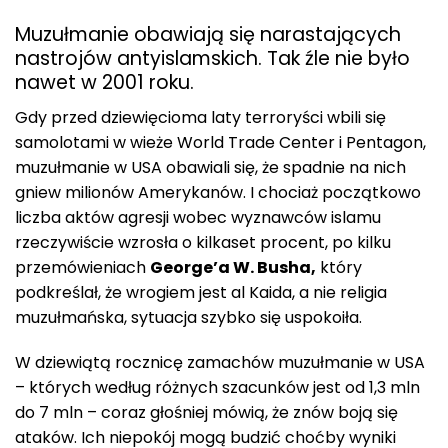
Muzułmanie obawiają się narastających
nastrojów antyislamskich. Tak źle nie było
nawet w 2001 roku.
Gdy przed dziewięcioma laty terroryści wbili się
samolotami w wieże World Trade Center i Pentagon,
muzułmanie w USA obawiali się, że spadnie na nich
gniew milionów Amerykanów. I chociaż początkowo
liczba aktów agresji wobec wyznawców islamu
rzeczywiście wzrosła o kilkaset procent, po kilku
przemówieniach
George’a W. Busha,
który
podkreślał, że wrogiem jest al Kaida, a nie religia
muzułmańska, sytuacja szybko się uspokoiła.
W dziewiątą rocznicę zamachów muzułmanie w USA
– których według różnych szacunków jest od 1,3 mln
do 7 mln – coraz głośniej mówią, że znów boją się
ataków. Ich niepokój mogą budzić choćby wyniki