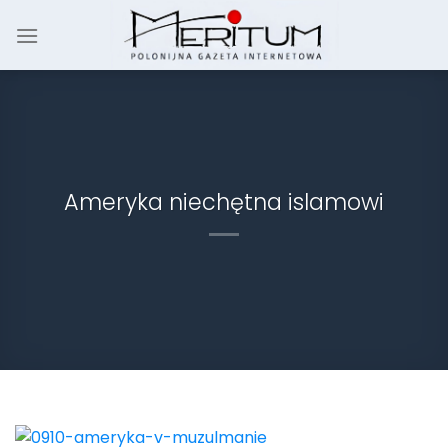
Skip
to
content
Ameryka niechętna islamowi