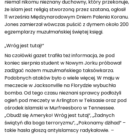
niemal nikomu nieznany duchowny, który przekonuje,
że islam jest religią stworzoną przez szatana, ogłosił
11 września Międzynarodowym Dniem Palenia Koranu.
Jones zamierzał wówczas puścić z dymem około 200
egzemplarzy muzułmańskiej świętej księgi.
„Wróg jest tutaj!”
Na czołówki gazet trafiła też informacja, że pod
koniec sierpnia student w Nowym Jorku próbował
zadźgać nożem muzułmańskiego taksówkarza.
Podobnych ataków było o wiele więcej. W maju w
meczecie w Jacksonville na Florydzie wybuchła
bomba. Od tego czasu nieznani sprawcy podłożyli
ogień pod meczety w Arlington w Teksasie oraz pod
ośrodek islamski w Murfreesboro w Tennessee.
„Obudź się Ameryko! Wróg jest tutaj”, „Żadnych
świątyń dla boga terroryzmu”, „Pokonamy dżihad” –
takie hasła głoszą antyislamscy radykałowie.
–