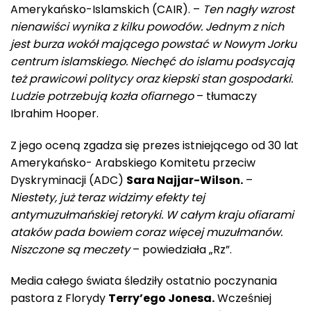
Amerykańsko-Islamskich (CAIR). –
Ten nagły wzrost
nienawiści wynika z kilku powodów. Jednym z nich
jest burza wokół mającego powstać w Nowym Jorku
centrum islamskiego. Niechęć do islamu podsycają
też prawicowi politycy oraz kiepski stan gospodarki.
Ludzie potrzebują kozła ofiarnego
– tłumaczy
Ibrahim Hooper.
Z jego oceną zgadza się prezes istniejącego od 30 lat
Amerykańsko- Arabskiego Komitetu przeciw
Dyskryminacji (ADC)
Sara Najjar-Wilson.
–
Niestety, już teraz widzimy efekty tej
antymuzułmańskiej retoryki. W całym kraju ofiarami
ataków pada bowiem coraz więcej muzułmanów.
Niszczone są meczety
– powiedziała „Rz”.
Media całego świata śledziły ostatnio poczynania
pastora z Florydy
Terry’ego Jonesa.
Wcześniej