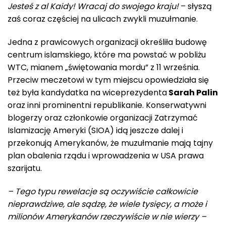
Jesteś z al Kaidy! Wracaj do swojego kraju!
– słyszą
zaś coraz częściej na ulicach zwykli muzułmanie.
Jedna z prawicowych organizacji określiła budowę
centrum islamskiego, które ma powstać w pobliżu
WTC, mianem „świętowania mordu” z 11 września.
Przeciw meczetowi w tym miejscu opowiedziała się
też była kandydatka na wiceprezydenta
Sarah Palin
oraz inni prominentni republikanie. Konserwatywni
blogerzy oraz członkowie organizacji Zatrzymać
Islamizację Ameryki (SIOA) idą jeszcze dalej i
przekonują Amerykanów, że muzułmanie mają tajny
plan obalenia rządu i wprowadzenia w USA prawa
szarijatu.
– Tego typu rewelacje są oczywiście całkowicie
nieprawdziwe, ale sądzę, że wiele tysięcy, a może i
milionów Amerykanów rzeczywiście w nie wierzy –