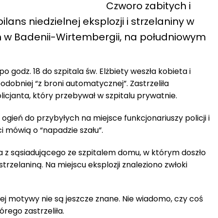
Czworo zabitych i
ilans niedzielnej eksplozji i strzelaniny w
h w Badenii-Wirtembergii, na południowym
po godz. 18 do szpitala św. Elżbiety weszła kobieta i
dobniej “z broni automatycznej”. Zastrzeliła
policjanta, który przebywał w szpitalu prywatnie.
ogień do przybyłych na miejsce funkcjonariuszy policji i
ci mówią o “napadzie szału”.
ła z sąsiadującego ze szpitalem domu, w którym doszło
strzelaniną. Na miejscu eksplozji znaleziono zwłoki
ej motywy nie są jeszcze znane. Nie wiadomo, czy coś
órego zastrzeliła.