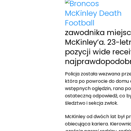
zawodnika miejsc
McKinley’a. 23-let
pozycji wide receiv
najprawdopodobni
Policja została wezwana prze
która po powrocie do domu o
wstępnych oględzin, rana po
ostateczną odpowiedź, co by
śledztwo i sekcja zwłok.
McKinley od dwóch lat był pr
obiecująca kariera. Kierowni