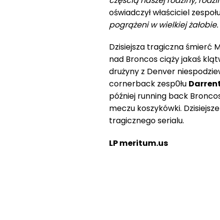
częścią naszej rodziny, rod
oświadczył właściciel zespoł
pogrążeni w wielkiej żałobie.
Dzisiejsza tragiczna śmierć M
nad Broncos ciąży jakaś kląt
drużyny z Denver niespodzie
cornerback zesp0łu
Darrent
później running back Bronco
meczu koszykówki. Dzisiejsz
tragicznego serialu.
LP meritum.us