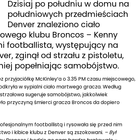
Dzisiaj po południu w domu na
południowych przedmieściach
Denver znaleziono ciało
owego klubu Broncos – Kenny
ni footballista, występujący na
er, zginął od strzału z pistoletu,
ej popełniając samobójstwo.
z przyjaciółkę McKinley’a o 3.35 PM czasu miejscowego,
dkryła w sypialni ciało martwego gracza. Według
strzałowa sugeruje samobójstwo, jakkolwiek
ło przyczyną śmierci gracza Broncos da dopiero
ofesjonalnym footballistą i rysowała się przed nim
ctwo i kibice klubu z Denver są zszokowani.
– Był