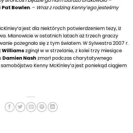
ziny Broncos i będzie go nam bardzo brakowało –
u
Pat Bowlen
. –
Wraz z rodziną Kenny’ego jesteśmy
cKinley’a jest dla niektórych potwierdzeniem tezy, iż
wa. Mianowicie w ostatnich latach aż trzech graczy
wanie pożegnało się z tym światem. W Sylwestra 2007 r.
 Williams
zginął w w strzelanie, z kolei trzy miesiące
s
Damien Nash
zmarł podczas charytatywnego
e samobójstwo Kenny McKinley’a jest poniekąd ciągiem