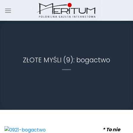
Skip
to
content
ZŁOTE MYŚLI (9): bogactwo
* To nie