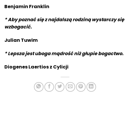
Benjamin Franklin
* Aby poznać się z najdalszą rodziną wystarczy się
wzbogacić.
Julian Tuwim
* Lepsza jest uboga mądrość niż głupie bogactwo.
Diogenes Laertios z Cylicji