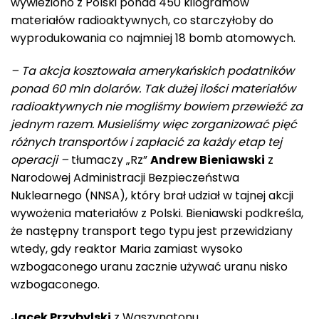
wywieziono z Polski ponad 450 kilogramów
materiałów radioaktywnych, co starczyłoby do
wyprodukowania co najmniej 18 bomb atomowych.
– Ta akcja kosztowała amerykańskich podatników
ponad 60 mln dolarów. Tak dużej ilości materiałów
radioaktywnych nie mogliśmy bowiem przewieźć za
jednym razem. Musieliśmy więc zorganizować pięć
różnych transportów i zapłacić za każdy etap tej
operacji –
tłumaczy „Rz”
Andrew Bieniawski
z
Narodowej Administracji Bezpieczeństwa
Nuklearnego (NNSA), który brał udział w tajnej akcji
wywożenia materiałów z Polski. Bieniawski podkreśla,
że następny transport tego typu jest przewidziany
wtedy, gdy reaktor Maria zamiast wysoko
wzbogaconego uranu zacznie używać uranu nisko
wzbogaconego.
Jacek Przybylski
z Waszyngtonu