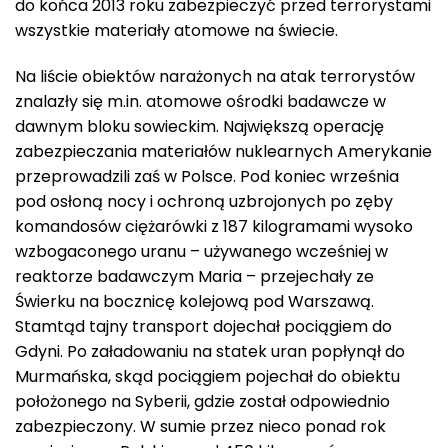
do końca 2013 roku zabezpieczyć przed terrorystami
wszystkie materiały atomowe na świecie.
Na liście obiektów narażonych na atak terrorystów
znalazły się m.in. atomowe ośrodki badawcze w
dawnym bloku sowieckim. Największą operację
zabezpieczania materiałów nuklearnych Amerykanie
przeprowadzili zaś w Polsce. Pod koniec września
pod osłoną nocy i ochroną uzbrojonych po zęby
komandosów ciężarówki z 187 kilogramami wysoko
wzbogaconego uranu – używanego wcześniej w
reaktorze badawczym Maria – przejechały ze
Świerku na bocznicę kolejową pod Warszawą.
Stamtąd tajny transport dojechał pociągiem do
Gdyni. Po załadowaniu na statek uran popłynął do
Murmańska, skąd pociągiem pojechał do obiektu
położonego na Syberii, gdzie został odpowiednio
zabezpieczony. W sumie przez nieco ponad rok