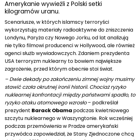
Amerykanie wywieźli z Polski setki
kilogramów uranu.
Scenariusze, w których islamscy terroryści
wykorzystują materiały radioaktywne do zniszczenia
Londynu, Paryża czy Nowego Jorku, od lat analizują
nie tylko filmowi producenci w Hollywood, ale również
agenci służb wywiadowczych. Zdaniem prezydenta
USA terroryzm nuklearny to bowiem największe
zagrożenie, przed którym obecnie stoi świat.
– Dwie dekady po zakończeniu zimnej wojny musimy
stawić czoła okrutnej ironii historii. Chociaż ryzyko
nuklearnej konfrontacji między państwami spadło, to
ryzyko ataku atomowego wzrosło
– podkreślał
prezydent
Barack Obama
podczas kwietniowego
szczytu nuklearnego w Waszyngtonie. Rok wcześniej
podczas przemówienia w Pradze amerykański
przywódca zapowiedział, że Stany Zjednoczone chcą