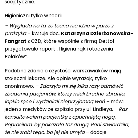
sceptycznie.
Higieniczni tylko w teorii
– Wygląda na to, że teoria nie idzie w parze z
praktyką
– kwituje doc.
Katarzyna Dzierżanowska-
Fangrat
z CZD, które wspólnie z firmą Dettol
przygotowało raport „Higiena rąk i otoczenia
Polaków”.
Podobne zdanie o czystości warszawiaków mają
stołeczni lekarze. Ale opinie wyrażają tylko
anonimowo.
– Zdarzyło mi się kilka razy odmówić
zbadania pacjentów, którzy mieli brudne ubrania,
lepkie ręce i wydzielali nieprzyjemną woń –
mówi
jeden z medyków ze szpitala przy ul. Lindleya. –
Raz
konsultowałem pacjentkę z opuchniętą nogą.
Poprosiłem, by pokazała też drugą. Pani stwierdziła,
że nie zrobi tego, bo jej nie umyła
– dodaje.