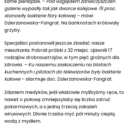
same pieniądze. –
Pod względem zanieczyszczeń
galerie wypadły tak jak dworce kolejowe. 15 proc.
stanowiły bakterie flory kałowej –
mówi
Dzierżanowska–Fangrat. Na banknotach królowały
grzyby.
Specjaliści postanowili jeszcze zbadać nasze
mieszkania. Pobrali próbki z 32 miejsc. Ujawnili 17
rodzajów drobnoustrojów, w tym pięć groźnych dla
zdrowia.
– Ku naszemu zaskoczeniu na blatach
kuchennych i pilotach do telewizorów były bakterie
kałowe
– alarmuje doc. Dzierżanowska-Fangrat.
Zdaniem medyków, jeśli właściwie mylibyśmy ręce, to
nawet o połowę zmniejszyłaby się liczba zatruć
pokarmowych, a o jedną trzecią zakażeń
wirusowych. Dłonie trzeba myć pół minuty ciepłą
wodą z mydłem.