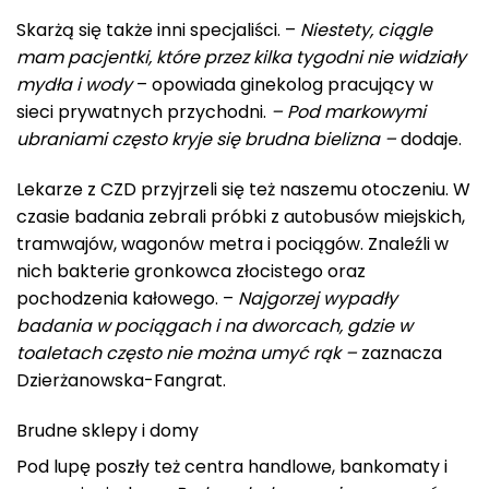
Skarżą się także inni specjaliści. –
Niestety, ciągle
mam pacjentki, które przez kilka tygodni nie widziały
mydła i wody
– opowiada ginekolog pracujący w
sieci prywatnych przychodni.
– Pod markowymi
ubraniami często kryje się brudna bielizna –
dodaje.
Lekarze z CZD przyjrzeli się też naszemu otoczeniu. W
czasie badania zebrali próbki z autobusów miejskich,
tramwajów, wagonów metra i pociągów. Znaleźli w
nich bakterie gronkowca złocistego oraz
pochodzenia kałowego. –
Najgorzej wypadły
badania w pociągach i na dworcach, gdzie w
toaletach często nie można umyć rąk –
zaznacza
Dzierżanowska-Fangrat.
Brudne sklepy i domy
Pod lupę poszły też centra handlowe, bankomaty i