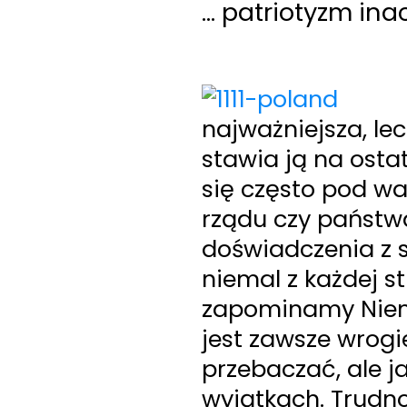
… patriotyzm ina
najważniejsza, lec
stawia ją na osta
się często pod wa
rządu czy państw
doświadczenia z 
niemal z każdej s
zapominamy Nie
jest zawsze wrogi
przebaczać, ale 
wyjątkach.
Trudno