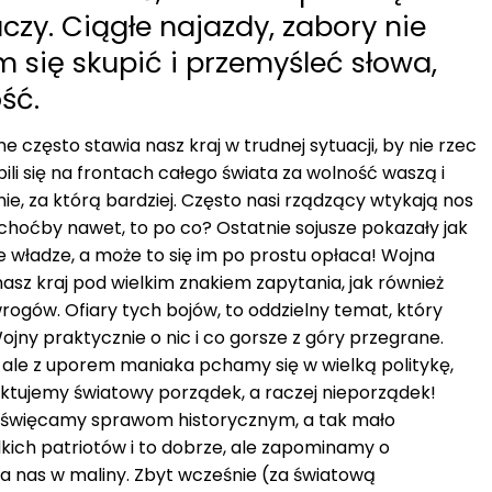
czy. Ciągłe najazdy, zabory nie
 się skupić i przemyśleć słowa,
ść.
 często stawia nasz kraj w trudnej sytuacji, by nie rzec
 bili się na frontach całego świata za wolność waszą i
e, za którą bardziej. Często nasi rządzący wtykają nos
a choćby nawet, to po co? Ostatnie sojusze pokazały jak
e władze, a może to się im po prostu opłaca! Wojna
nasz kraj pod wielkim znakiem zapytania, jak również
ogów. Ofiary tych bojów, to oddzielny temat, który
ojny praktycznie o nic i co gorsze z góry przegrane.
, ale z uporem maniaka pchamy się w wielką politykę,
yktujemy światowy porządek, a raczej nieporządek!
 poświęcamy sprawom historycznym, a tak mało
ich patriotów i to dobrze, ale zapominamy o
dła nas w maliny. Zbyt wcześnie (za światową