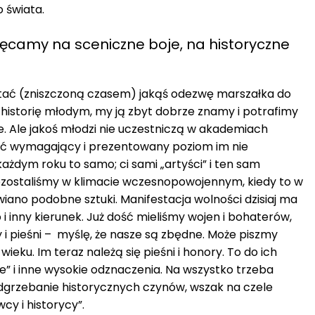
 świata.
ięcamy na sceniczne boje, na historyczne
tać (zniszczoną czasem) jakąś odezwę marszałka do
historię młodym, my ją zbyt dobrze znamy i potrafimy
ie. Ale jakoś młodzi nie uczestniczą w akademiach
ść wymagający i prezentowany poziom im nie
ażdym roku to samo; ci sami „artyści” i ten sam
pozostaliśmy w klimacie wczesnopowojennym, kiedy to w
iano podobne sztuki. Manifestacja wolności dzisiaj ma
o i inny kierunek. Już dość mieliśmy wojen i bohaterów,
y i pieśni – myślę, że nasze są zbędne. Może piszmy
eku. Im teraz należą się pieśni i honory. To do ich
łe” i inne wysokie odznaczenia. Na wszystko trzeba
 odgrzebanie historycznych czynów, wszak na czele
cy i historycy”.