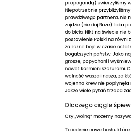
propagandą) uwierzyliśmy w 
Niepotrzebnie przybliżyliśmy
prawdziwego partnera, nie mó
zajdzie (nie daj Boże) taka
do bicia. Nikt na świecie ni
postawienie Polski na równi 
za liczne boje w czasie ostat
bogatszych państw. Jako naj
grosze, popychani i wyśmiew
nawet karmieni szczurami. Cz
wolność wasza i nasza, za kt
wojenna krew nie popłynęła 
Jakże wiele pytań trzeba za
Dlaczego ciągle śpie
Czy „wolną” możemy nazywać
To jedynie nowe hasła, które