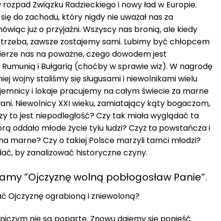
rozpad Związku Radzieckiego i nowy ład w Europie.
 się do zachodu, który nigdy nie uważał nas za
wiąc już o przyjaźni. Wszyscy nas bronią, ale kiedy
 potrzeba, zawsze zostajemy sami. Lubimy być chłopcem
e bierze nas na poważne, czego dowodem jest
z Rumunią i Bułgarią (choćby w sprawie wiz). W nagrodę
niej wojny staliśmy się sługusami i niewolnikami wielu
emnicy i lokaje pracujemy na całym świecie za marne
ani. Niewolnicy XXI wieku, zamiatający kąty bogaczom,
y to jest niepodległość? Czy tak miała wyglądać ta
órą oddało młode życie tylu ludzi? Czyż ta powstańcza i
na marne? Czy o takiej Polsce marzyli tamci młodzi?
dać, by zanalizować historyczne czyny.
wamy ”Ojczyznę wolną pobłogosław Panie”.
 Ojczyznę ograbioną i zniewoloną?
 niczym nie są poparte. Znowu dajemy się ponieść