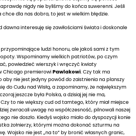
aprawdę nigdy nie byliśmy do końca suwerenni. Jeśli
a chce dla nas dobra, to jest w wielkim błędzie.
d dawna interesuję się zawiłościami świata i doskonale
przypominające ludzi honoru, ale jakoś sami z tym
opoty. Wspominamy wielkich patriotów, po czym
ać, powiedzieć wierszyk i wręczyć kwiaty
w Chicago premierowi
Pawlakowi
. Czy tak ma
aby nie jest jedyny powód do zaistnienia na planszy
 się do Cudu nad Wisłą, a zapominamy, że największym
oraj jeszcze była Polska, a dzisiaj jej nie ma,
Czy to nie większy cud od tamtego, który miał miejsce
iej zwracali uwagę na współczesność, pilnowali naszej
go nie doszło. Kiedyś wojsko miało do dyspozycji konie
garstka żołnierzy, którymi można dokonać szturmu na
ę. Wojsko nie jest „na to” by bronić własnych granic,