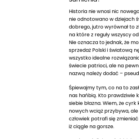
Historia nie wnosi nic nowego,
nie odnotowano w dziejach świ
dobrego, jutro wyrównał to z
na które z reguły wszyscy od
Nie oznacza to jednak, że mo
sprzedaż Polski i światową n
wszystko idealne rozwiązania
świecie patrioci, ale na pewn
nazwą należy dodać – pseudo
Śpiewajmy tym, co na to zasłu
nas hańbią. Kto prawdziwie k
siebie błazna. Wiem, że cyr
nowych wciąż przybywa, ale
człowiek potrafi się zmienia
iż ciągle na gorsze.