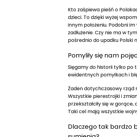
Kto zaśpiewa pieśń o Polaka
dzieci. To dzięki wyżej wspo
innym położeniu. Podobni im 
zadłużenie. Czy nie ma w tym
pośrednio do upadku Polski 
Pomyliły się nam pojęcia
Sięgamy do historii tylko p
ewidentnych pomyłkach i błęd
Żaden dotychczasowy rząd nie z
Wszystkie pierestrojki i zmi
przekształciły się w gorące, a
Taki cel mają wszystkie wojn
Dlaczego tak bardzo b
sumienia?