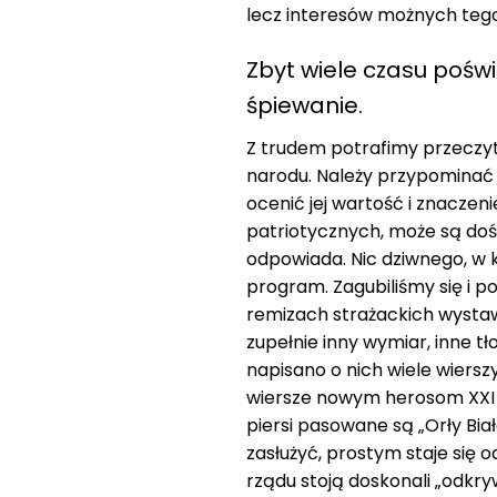
lecz interesów możnych tego
Zbyt wiele czasu pośw
śpiewanie.
Z trudem potrafimy przeczy
narodu. Należy przypominać 
ocenić jej wartość i znaczen
patriotycznych, może są do
odpowiada. Nic dziwnego, w k
program. Zagubiliśmy się i 
remizach strażackich wystaw
zupełnie inny wymiar, inne tł
napisano o nich wiele wiersz
wiersze nowym herosom XXI wi
piersi pasowane są „Orły Bia
zasłużyć, prostym staje się
rządu stoją doskonali „odkryw