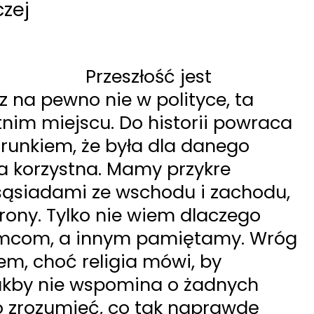
czej
Przeszłość jest
z na pewno nie w polityce, ta
tnim miejscu. Do historii powraca
runkiem, że była dla danego
a korzystna. Mamy przykre
sąsiadami ze wschodu i zachodu,
trony. Tylko nie wiem dlaczego
mcom, a innym pamiętamy. Wróg
em, choć religia mówi, by
jakby nie wspomina o żadnych
 zrozumieć, co tak naprawdę