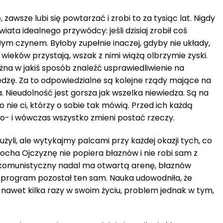
 zawsze lubi się powtarzać i zrobi to za tysiąc lat. Nigdy
ata idealnego przywódcy: jeśli dzisiaj zrobił coś
łym czynem. Byłoby zupełnie inaczej, gdyby nie układy,
 wieków przystają, wszak z nimi wiążą olbrzymie zyski.
żna w jakiś sposób znaleźć usprawiedliwienie na
ędzę. Za to odpowiedzialne są kolejne rządy mające na
. Nieudolność jest gorsza jak wszelka niewiedza. Są na
o nie ci, którzy o sobie tak mówią. Przed ich każdą
- i wówczas wszystko zmieni postać rzeczy.
żyli, ale wytykajmy palcami przy każdej okazji tych, co
ocha Ojczyznę nie popiera błaznów i nie robi sam z
k komunistyczny nadal ma otwartą arenę, błaznów
 program pozostał ten sam. Nauka udowodniła, że
ć nawet kilka razy w swoim życiu, problem jednak w tym,