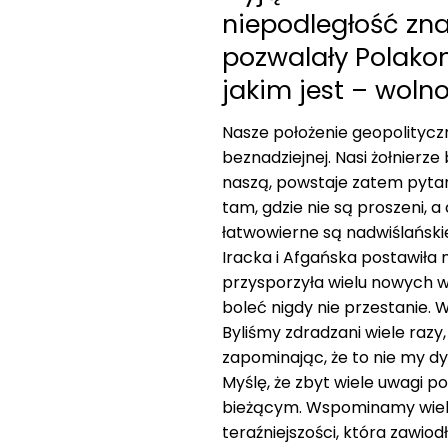
niepodległość zna
pozwalały Polakom
jakim jest – wolno
Nasze położenie geopolityczne
beznadziejnej. Nasi żołnierze
naszą, powstaje zatem pytani
tam, gdzie nie są proszeni, 
łatwowierne są nadwiślański
Iracka i Afgańska postawiła 
przysporzyła wielu nowych wr
boleć nigdy nie przestanie. W
Byliśmy zdradzani wiele razy
zapominając, że to nie my d
Myślę, że zbyt wiele uwagi
bieżącym. Wspominamy wielk
teraźniejszości, która zawio