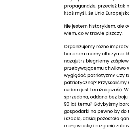
propagandzie, przecież tak n
ktoś myśli, że Unia Europejsk
Nie jestem historykiem, ale o
wiem, co w trawie piszczy.
Organizujemy różne imprezy 
honorem mamy olbrzymie kł
nazajutrz biegniemy zaśpiew
przebywającemu chwilowo 
wyglądać patriotyzm? Czy to 
patriotycznej? Przyssaliśmy
cudem jest teraźniejszość. Wcz
sprzedana, oddana bez boju. 
90 lat temu? Gdybyśmy bardz
gospodarki na pewno by do te
i szable, dzisiaj pozostała 
małą wioskę i rozgonić zabaw