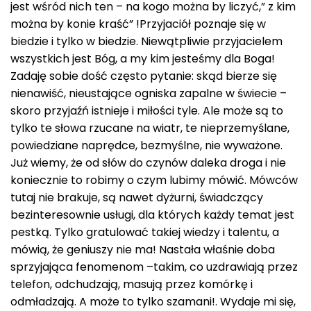
jest wśród nich ten – na kogo można by liczyć,” z kim
można by konie kraść” !Przyjaciół poznaje się w
biedzie i tylko w biedzie. Niewątpliwie przyjacielem
wszystkich jest Bóg, a my kim jesteśmy dla Boga!
Zadaję sobie dość często pytanie: skąd bierze się
nienawiść, nieustające ogniska zapalne w świecie –
skoro przyjaźń istnieje i miłości tyle. Ale może są to
tylko te słowa rzucane na wiatr, te nieprzemyślane,
powiedziane naprędce, bezmyślne, nie wyważone.
Już wiemy, że od słów do czynów daleka droga i nie
koniecznie to robimy o czym lubimy mówić. Mówców
tutaj nie brakuje, są nawet dyżurni, świadczący
bezinteresownie usługi, dla których każdy temat jest
pestką. Tylko gratulować takiej wiedzy i talentu, a
mówią, że geniuszy nie ma! Nastała właśnie doba
sprzyjająca fenomenom –takim, co uzdrawiają przez
telefon, odchudzają, masują przez komórkę i
odmładzają. A może to tylko szamani!. Wydaje mi się,