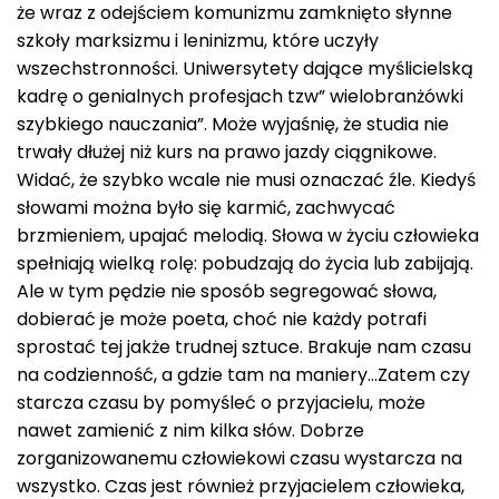
że wraz z odejściem komunizmu zamknięto słynne
szkoły marksizmu i leninizmu, które uczyły
wszechstronności. Uniwersytety dające myślicielską
kadrę o genialnych profesjach tzw” wielobranżówki
szybkiego nauczania”. Może wyjaśnię, że studia nie
trwały dłużej niż kurs na prawo jazdy ciągnikowe.
Widać, że szybko wcale nie musi oznaczać źle. Kiedyś
słowami można było się karmić, zachwycać
brzmieniem, upajać melodią. Słowa w życiu człowieka
spełniają wielką rolę: pobudzają do życia lub zabijają.
Ale w tym pędzie nie sposób segregować słowa,
dobierać je może poeta, choć nie każdy potrafi
sprostać tej jakże trudnej sztuce. Brakuje nam czasu
na codzienność, a gdzie tam na maniery…Zatem czy
starcza czasu by pomyśleć o przyjacielu, może
nawet zamienić z nim kilka słów. Dobrze
zorganizowanemu człowiekowi czasu wystarcza na
wszystko. Czas jest również przyjacielem człowieka,