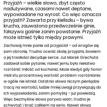
Przyjaźń – wielkie słowo, zbyt często
nadużywane, czasami nawet deptane,
wypowiadane na wyrost. Co więc oznacza
przyjaźń? Zawarta przy kieliszku – bywa
krucha, zauważona przedwcześnie ginie,
fałszywa gaśnie zanim powstanie. Przyjaźń
może istnieć tylko między prawymi.
Zachowaj mnie panie od przyjaciół – od wrogów się
sam obronię. Trudno ocenić skalę przyjaźni, bowiem
o jej trwałości decyduje serce. Już Marek Grechuta
zadawał sobie pytanie, nawet jemu było niełatwo
rozróżnić miłość od kochania. Może kiedyś gdy honor
miał stu procentową wartość problem rozróżniania
w ogóle nie istniał. Ostatnio słowa niczym pieniądze
tracą na wartości, ludzie mniej uwagi przywiązują do
ich wypowiadania, zanim pomyślą – już powiedzą.
Więc bezmyślne słowa porywa wiatr, trudno je
schwytać i brać całkiem na serio. Nawet słowa