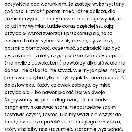
oczywiście pod warunkiem, że zostaje wykorzystany
twórczo. Przyjaźń potrafi mieć różne oblicza, dla
Jezusa przyjacielem był nawet ten, co go wydał, ale
to już inny wymiar. Ludzie coraz częściej szukają
przyjaciół wśród zwierząt i przekonują się, że to
całkiem trafny wybór. Nie słyszałem, by zwierzę
potrafiło obmawiać, oczerniać, zazdrościć lub być
pysznym –to zalety czysto ludzkie. Niekiedy papuga
(nie mylić z adwokatem) powtórzy kilka słów, ale nie
donosi, nie oskarża, nie szydzi. Wierny jak pies, mądry
jak sowa –chyba tylko sprytny jak lis może pasować
do człowieka. Każdy człowiek zabiega, by mieć
przyjaciela – bo nawet płakać lżej we dwoje.
Nagrywamy się przez długi czas, ale niekiedy
pragniemy skasować stare, niepotrzebne zapisy,
zostawić czystą taśmę. Lubimy wyrzucić wszystkie
brudy z wnętrza, pożalić się do drugiego człowieka,
który chciałby nas zrozumieć, starannie wysłuchać,