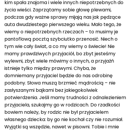
kim spała znajoma i wiele innych niepotrzebnych do
życia wieści. Zaprzątamy sobie głowę plewami,
podczas gdy ważne sprawy mijają nas jak pędzące
auta dwudziestego pierwszego wieku. Mało tego, że
wiemy o niepotrzebnych rzeczach – to musimy je
pantoflową pocztą szybciutko przenosić. Niech o
tym wie cały świat, a co my wiemy o świecie! Nie
mamy prawdziwych przyjaciół, bo zbyt jesteśmy
wylewni, zbyt wiele mówimy o innych, a przyjaźń
istnieje tylko między prawymi. Chyba, że
domniemany przyjaciel będzie do nas odrobinę
podobny. Słowa muszą brzmieć mądrością – nie
zasłyszanymi bajkami bez jakiegokolwiek
potwierdzenia. Jeśli mamy trudności z odnalezieniem
przyjaciela, szukajmy go w rodzicach. Do rzadkości
bowiem należy, by rodzic nie był przyjacielem
własnego dziecka: by go nie kochał czy nie rozumiał.
Wyjątki są wszędzie, nawet w pisowni. Tobie i mnie