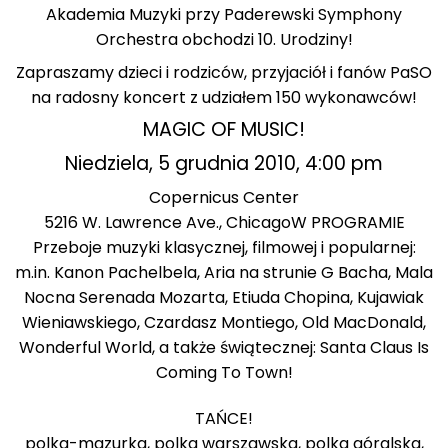
Akademia Muzyki przy Paderewski Symphony
Orchestra obchodzi 10. Urodziny!
Zapraszamy dzieci i rodziców, przyjaciół i fanów PaSO
na radosny koncert z udziałem 150 wykonawców!
MAGIC OF MUSIC!
Niedziela, 5 grudnia 2010, 4:00 pm
Copernicus Center
5216 W. Lawrence Ave., Chicago
W PROGRAMIE
Przeboje muzyki klasycznej, filmowej i popularnej:
m.in. Kanon Pachelbela, Aria na strunie G Bacha, Mala
Nocna Serenada Mozarta, Etiuda Chopina, Kujawiak
Wieniawskiego, Czardasz Montiego, Old MacDonald,
Wonderful World, a także świątecznej: Santa Claus Is
Coming To Town!
TAŃCE!
polka-mazurka, polka warszawska, polka góralska,