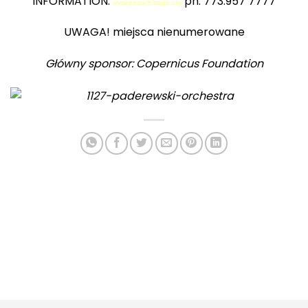
INFORMATION:
ph. 773.957 7777
www.pasochicago.org
UWAGA! miejsca nienumerowane
Główny sponsor: Copernicus Foundation