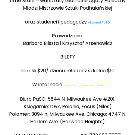
Little Stars – warsztaty teatralne Agaty Paleczny
Młodzi Mistrzowie Sztuki Podhalańskiej
oraz studenci i pedagodzy
Akademii PaSO
Prowadzenie:
Barbara Bilszta i Krzysztof Arsenowicz
BILETY
dorośli $20/ dzieci i młodzież szkolna $10
W internecie:
pasochicago.org
–
kup bilet
Biuro PaSO: 5844 N. Milwaukee Ave #201,
Księgarnie: D&Z, Polonia, Focus (Niles)
Polamer: 3094 n. Milwaukee Ave, Chicago; 4747 N.
Harlem Ave. (Harwood Heights)