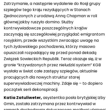
Zatrzymanie, a następnie wydalenie do Rosji grupy
szpiegów tego kraju rezydujących w Stanach
Zjednoczonych z urodziwą Anną Chapman w roli
głównej jakby ruszyło domino. Służby
kontrwywiadowcze poszczególnych krajów
zaczynają się szczegółowiej przyglądać emigrantom
rosyjskim, przede wszystkim zwracając uwagę na
tych żydowskiego pochodzenia, którzy masowo
opuszczali rozpadający się przed ponad dekadą
Związek Sowieckich Republik.
Teraz okazuje się, iż w
gronie “krzywdzonych przez nieludzki system” KGB
wysłała w świat całe zastępy szpiegów, aktualnie
pracujących dla nowych struktur starej
superwywiadowczej machiny. Zdaje się – to dopiero
początek serii dekonspiracji.
Katia Zatuliweter,
asystentka posła brytyjskiej Izby
Gmin, została zatrzymana przez kontrwywiad w
ramach dochodzenia dotyczącego możliwej uśpionej