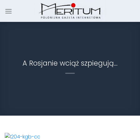
Skip
to
content
A Rosjanie wciąż szpiegują…