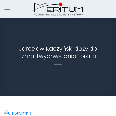
Skip
to
content
Jarosław Kaczyński dąży do
“zmartwychwstania” brata