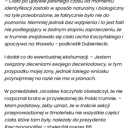
– Ciało po upływie pewnego czasu od momentu
identyfikacji zostało w sposób naturalny i biologiczny
na tyle przeobrażone, że faktycznie było nie do
poznania. Niemniej jednak bez wątpienia i to jest fakt
nie podlegający w żadnym stopniu zaprzeczeniu, że
w trumnie znajdowało się ciało Lecha Kaczyńskiego i
spoczywa na Wawelu –
podkreślił Dubieniecki.
I dodał co do ewentualnej ekshumacji:
– Jestem
związany zleceniami swojego zleceniodawcy, w tym
przypadku mojej żony, jednak takiego wniosku
przynajmniej na razie nie ma w planach.
W poniedziałek Jarosław Kaczyński oświadczył, że nie
rozpoznał brata w przywiezionej do Polski trumnie.
–
Mam podstawy, żeby uznać, że w trakcie sekcji
przeprowadzonej w Smoleńsku nie wszystkie części
ciała, które tam były, należały do prezydenta
Rzeczypospolitej –
stwierdził prezes PiS.