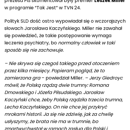
prezesa PiS skomentował były premier
Leszek Miller
w programie “Tak Jest” w TVN 24.
Polityk SLD dość ostro wypowiadał się o wczorajszych
słowach Jarosława Kaczyńskiego. Miller nie zawahał
się powiedzieć, że takie postępowanie wymaga
leczenia psychiatry, bo
normalny człowiek w taki
sposób się nie zachowuje.
– Nie skrywa się czegoś takiego przed otoczeniem
przez kilka miesięcy. Popieram pogląd, że to
zamierzona gra
– powiedział Miller.
– Jerzy Giedroyc
mówił, że Polską rządzą dwie trumny: Romana
Dmowskiego i Józefa Piłsudskiego. Jarosław
Kaczyński chce, żeby Polską rządziła trzecia trumna,
Lecha Kaczyńskiego. On nie chce jej przykryć
mrokami historii. Ja się nie zdziwię, jak za chwilę
usłyszymy, że brata nie ma w trumnie, bo
zmartwychwstał w ramach zasług dla Polski i