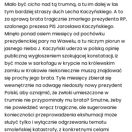
Miało być cicho nad tą trumną, a tu im dalej w las
tym bardziej straszy duch Lecha Kaczyńskiego. A to
za sprawą brata tragicznie zmarłego prezydenta RP,
szalonego prezesa PiS Jarosława Kaczyńskiego.
Minęło ponad osiem miesięcy od pochówku
prezydenckiej pary na Wawelu, a tu niczym piorun w
jasnego nieba J. Kaczyński uderza w polską opinię
publiczną wygłoszeniem szokującej konstatacji, iż
być może w sarkofagu w krypcie na królewskim
zamku w Krakowie niekoniecznie muszą znajdować
się prochy jego brata. Tyle miesięcy zbierał się
wewnętrznie na odwagę niedoszły nowy prezydent
Polski, aby oznajmić, że zwłoki umieszczone w
trumnie nie przypominały mu brata? Smutne, żeby
nie powiedzieć wręcz tragiczne, ale sugerowanie
konieczności przeprowadzenia ekshumacji może
służyć tylko i wyłącznie odgrzewaniu tematu
smoleńskiej katastrofy, z konkretnymi celami