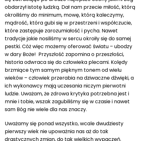
obdarzył istotę ludzką. Dał nam przecie miłość, którą
okroiliśmy do minimum, mowę, którą kaleczymy,
mądrość, która gubi się w przestrzeni i współczucie,
które zastępuje zarozumiałość i pycha. Nawet
tradycje jakie nosiliśmy w sercu okroiły się do samej
pestki. Cóż więc możemy oferować światu – ubodzy
w dary Boże! Przyszłość zapomina o przeszłości,
historia odwraca się do człowieka plecami. Kolędy
brzmiące tym samym pięknym tonem od wielu
wieków – człowiek przerabia na dziwaczne dźwięki, a
ich wykonawcy mają uczesania niczym pierwotni
ludzie. Uważam, że zdrowa krytyka potrzebna jest i
mnie i tobie, wszak zagubiliśmy się w czasie i nawet
sam Bóg nie wiele dla nas znaczy.
Uważamy się ponad wszystko, wcale dwudziesty
pierwszy wiek nie upoważnia nas aż do tak
drastycznych zmian, do tak wielkich wypaczeń.