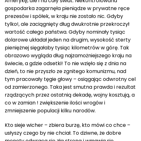
Amerykę, ale i na cały świat. Niekontrolowana
gospodarka zagarnęła pieniądze w prywatne ręce
prezesów i spółek, w kraju nie zostało nic. Gdyby
tylko!, ale zaciągnięty dług dwukrotnie przekroczył
wartość całego państwa. Gdyby nominały tysiąc
dolarowe układał jeden na drugim, wysokość sterty
pieniężnej sięgałaby tysiąc kilometrów w górę. Tak
obrazowo wygląda dług najzamożniejszego kraju na
świecie, a gdzie odsetki! To nie wzięło się z dnia na
dzień, to nie przyszło ze zgnitego komunizmu, nad
tym pracowały tęgie głowy – osiągając odwrotny cel
od zamierzonego. Taka jest smutna prawda i rezultat
rządzących przez ostatnią dekadę, wojny kosztują, a
co w zamian ! zwiększenie ilości wrogów i
zmniejszenie populacji kilku narodów.
Kto sieje wicher – zbiera burzę, kto mówi co chce –
usłyszy czego by nie chciał. To dziwne, że dobre
monety odwraca się złą stroną i wmawia się