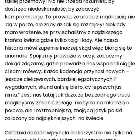
takiej przemowy! Nic nie trzeba rozumieć, by
dostrzec niedoskonałość, by zobaczyć
kompromitację. To prawda, że uroda z mądrością nie
idą w parze, ale żeby aż tak się rozmijały! Niekiedy
mam wrażenie, że przyjechaliśmy z najdzikszego
krańca świata gdzie tylko tajgi i lody. Ale nasza
historia mówi zupełnie inaczej, skąd więc biorą się te
anomalie. Spójrzmy prawdzie w oczy, zobaczmy
dokąd zdążamy, gdzie prowadzą nas wspaniali ciągle
ci sami mówcy…Każda kadencja przynosi nowych –
jeszcze ciekawszych, bardziej egzotycznych i”
wygadanych, skund uni się biero, cy lepszych jus
nima.” Jest nas tutaj tak dużo, że bez żadnego trudu
moglibyśmy zmienić załogę nie tylko na młodszą o
połowę, ale i roztropniejszą, znającą język polski
zaliczany do najpiękniejszych na świecie.
Ostatnia dekada wpłynęła niekorzystnie nie tylko na