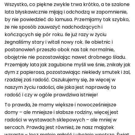
Wszystko, co piękne zwykle trwa krótko, a te szalone
lata błyskawicznie mijają i odchodzą w zapomnienie,
by nie powiedzieć do lamusa. Przemijamy tak szybko,
że nie sposób zauważyć nadchodzących i
kończących się pór roku. Ile już razy w życiu
żegnaliśmy stary i witali nowy rok. Ile obietnic i
postanowień przeszło obok nas tak normalnie,
obojętnie nie pozostawiając nawet drobnego śladu.
Przemijały lata jak zagubione myśli we śnie, znikały jak
dym z papierosa, pozostawiając niekiedy smutek i żal,
rzadziej zaś radość. Oszukujemy się, że więcej w
naszym życiu radości, ale jaka jest naprawdę ta
radość i czy w ogóle prawdziwa istnieje!
To prawda, że mamy większe i nowocześniejsze
domy – ale mniejsze i słabsze rodziny, więcej jest
radości w wystawach sklepowych – ale mniej w
sercach. Prawdą jest również, że nasz majątek
wzrasta – lecz maleje miłość i ubożeje wnętrze. Świat