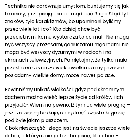
Technika nie dorównuje umysłom, buntujemy się jak
te anioły, przepisując sobie mądrość Boga. Stąd tyle
znaków, tyle kataklizmów, bo upominani byliśmy
przez wiele lat i co? Kto dzisiaj chce być
przeciętnym, komu wystarcza to co ma!. Nie mogą
być wszyscy prezesami, geniuszami i mędrcami, nie
mogą być wszyscy dyżurnymi w radiach i na
ekranach telewizyjnych. Pamiętajmy, że tylko mała
przestrzeń czyni człowieka wielkim, a my przecież
posiadamy wielkie domy, może nawet pałace.
Powinniśmy unikać wielkości; gdyż pod skromnym
dachem można wieść lepsze życie od królów i ich
przyjaciół. Wiem na pewno, iż tym co wiele pragną –
jeszcze więcej brakuje, a mądrość często kryje się
pod byle jakim płaszczem.
Obok nieszczęść i złego jest na świecie jeszcze wiele
dobra, o którym nie potrzeba pisać, kto chce –