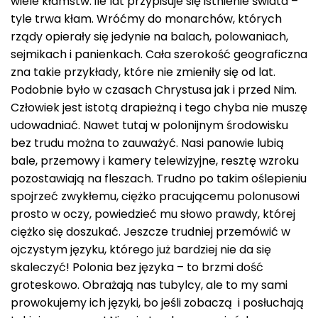
wiele kłamstw: ile lat przypisuje się istnienie świata –
tyle trwa kłam. Wróćmy do monarchów, których
rządy opierały się jedynie na balach, polowaniach,
sejmikach i panienkach. Cała szerokość geograficzna
zna takie przykłady, które nie zmieniły się od lat.
Podobnie było w czasach Chrystusa jak i przed Nim.
Człowiek jest istotą drapieżną i tego chyba nie muszę
udowadniać. Nawet tutaj w polonijnym środowisku
bez trudu można to zauważyć. Nasi panowie lubią
bale, przemowy i kamery telewizyjne, resztę wzroku
pozostawiają na fleszach. Trudno po takim oślepieniu
spojrzeć zwykłemu, ciężko pracującemu polonusowi
prosto w oczy, powiedzieć mu słowo prawdy, której
ciężko się doszukać. Jeszcze trudniej przemówić w
ojczystym języku, którego już bardziej nie da się
skaleczyć! Polonia bez języka – to brzmi dość
groteskowo. Obrażają nas tubylcy, ale to my sami
prowokujemy ich języki, bo jeśli zobaczą i posłuchają