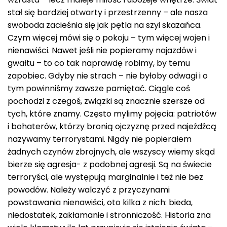
stał się bardziej otwarty i przestrzenny – ale nasza
swoboda zacieśnia się jak pętla na szyi skazańca.
Czym więcej mówi się o pokoju – tym więcej wojen i
nienawiści. Nawet jeśli nie popieramy najazdów i
gwałtu – to co tak naprawdę robimy, by temu
zapobiec. Gdyby nie strach – nie byłoby odwagi i o
tym powinniśmy zawsze pamiętać. Ciągle coś
pochodzi z czegoś, związki są znacznie szersze od
tych, które znamy. Często mylimy pojęcia: patriotów
i bohaterów, którzy bronią ojczyznę przed najeźdźcą
nazywamy terrorystami. Nigdy nie popierałem
żadnych czynów zbrojnych, ale wszyscy wiemy skąd
bierze się agresja- z podobnej agresji. Są na świecie
terroryści, ale występują marginalnie i też nie bez
powodów. Należy walczyć z przyczynami
powstawania nienawiści, oto kilka z nich: bieda,
niedostatek, zakłamanie i stronniczość. Historia zna