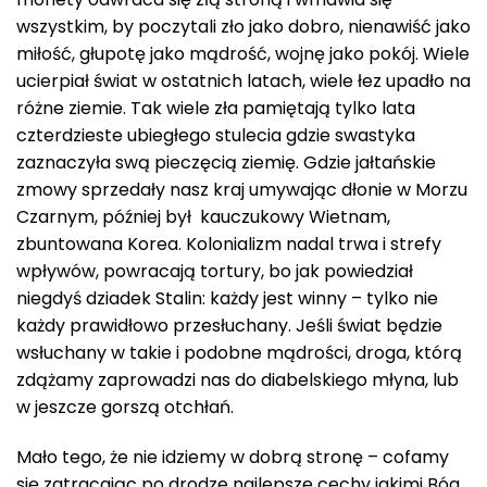
wszystkim, by poczytali zło jako dobro, nienawiść jako
miłość, głupotę jako mądrość, wojnę jako pokój. Wiele
ucierpiał świat w ostatnich latach, wiele łez upadło na
różne ziemie. Tak wiele zła pamiętają tylko lata
czterdzieste ubiegłego stulecia gdzie swastyka
zaznaczyła swą pieczęcią ziemię. Gdzie jałtańskie
zmowy sprzedały nasz kraj umywając dłonie w Morzu
Czarnym, później był kauczukowy Wietnam,
zbuntowana Korea. Kolonializm nadal trwa i strefy
wpływów, powracają tortury, bo jak powiedział
niegdyś dziadek Stalin: każdy jest winny – tylko nie
każdy prawidłowo przesłuchany. Jeśli świat będzie
wsłuchany w takie i podobne mądrości, droga, którą
zdążamy zaprowadzi nas do diabelskiego młyna, lub
w jeszcze gorszą otchłań.
Mało tego, że nie idziemy w dobrą stronę – cofamy
się zatracając po drodze najlepsze cechy jakimi Bóg