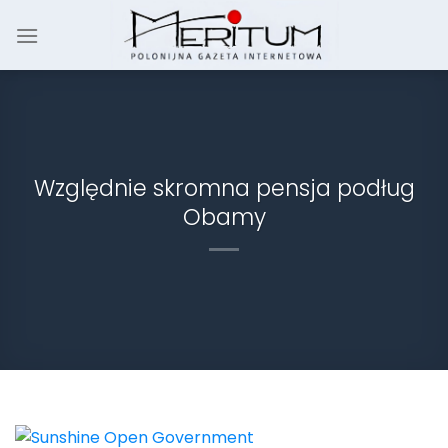
Skip
to
content
Względnie skromna pensja podług
Obamy