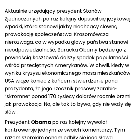
Aktualnie urzędujący prezydent Stanów
Zjednoczonych po raz kolejny dopuścił się językowej
wpadki, która stanowi jakby niechcący słowną
prowokację społeczeństwa. Krasomówcza
nierozwaga, co w wypadku głowy państwa stanowi
nieodpowiedzialność, Baracka Obamy będzie go z
pewnością kosztować dalszy spadek popularności
wśród przeciętnych Amerykanów. W chwili, kiedy w
wyniku kryzysu ekonomicznego masa mieszkańców
USA wiąże koniec z końcem stwierdzenie pana
prezydenta, że jego rzecznik prasowy zarabiał
“skromne” ponad 170 tysięcy dolarów rocznie brzmi
jak prowokacja. No, ale tak to bywa, gdy nie waży się
słów
…
Prezydent
Obama
po raz kolejny wywołał
kontrowersje jednym ze swoich komentarzy. Tym
razem szerokim echem odbiły się jego słowa