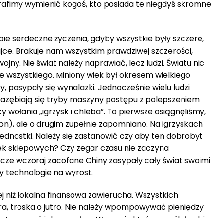
rafimy wymienić kogoś, kto posiada te niegdyś skromne
e serdeczne życzenia, gdyby wszystkie były szczere,
ajce. Brakuje nam wszystkim prawdziwej szczerości,
wojny. Nie świat należy naprawiać, lecz ludzi. Światu nic
je wszystkiego. Miniony wiek był okresem wielkiego
y, posypały się wynalazki. Jednocześnie wielu ludzi
 zazębiają się tryby maszyny postępu z polepszeniem
y wołania „igrzysk i chleba”. To pierwsze osiągnęliśmy,
ion), ale o drugim zupełnie zapomniano. Na igrzyskach
jednostki. Należy się zastanowić czy aby ten dobrobyt
ek sklepowych? Czy zegar czasu nie zaczyna
cze wczoraj zacofane Chiny zasypały cały świat swoimi
ły technologie na wyrost.
j niż lokalna finansowa zawierucha. Wszystkich
a, troska o jutro. Nie należy wpompowywać pieniędzy