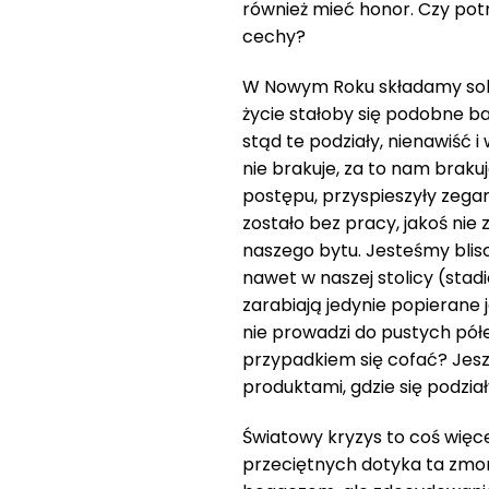
również mieć honor. Czy pot
cechy?
W Nowym Roku składamy sobi
życie stałoby się podobne b
stąd te podziały, nienawiść i 
nie brakuje, za to nam braku
postępu, przyspieszyły zegar
zostało bez pracy, jakoś nie
naszego bytu. Jesteśmy blisc
nawet w naszej stolicy (stad
zarabiają jedynie popierane 
nie prowadzi do pustych pół
przypadkiem się cofać? Jesz
produktami, gdzie się podzia
Światowy kryzys to coś więce
przeciętnych dotyka ta zmor