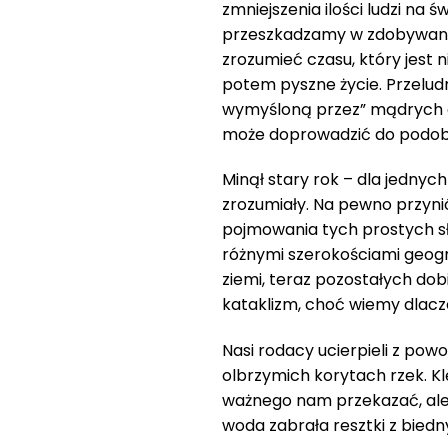
zmniejszenia ilości ludzi na
przeszkadzamy w zdobywaniu
zrozumieć czasu, który jest n
potem pyszne życie. Przeludni
wymyśloną przez” mądrych a
może doprowadzić do podob
Minął stary rok – dla jednych
zrozumiały. Na pewno przynió
pojmowania tych prostych słó
różnymi szerokościami geogra
ziemi, teraz pozostałych dob
kataklizm, choć wiemy dlacz
Nasi rodacy ucierpieli z powo
olbrzymich korytach rzek. Kl
ważnego nam przekazać, ale 
woda zabrała resztki z bied