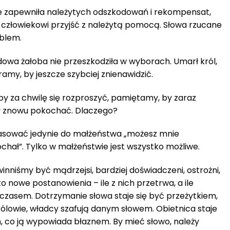
e zapewniła należytych odszkodowań i rekompensat,
u człowiekowi przyjść z należytą pomocą. Słowa rzucane
oblem.
owa żałoba nie przeszkodziła w wyborach. Umarł król,
ramy, by jeszcze szybciej znienawidzić.
by za chwilę się rozproszyć, pamiętamy, by zaraz
y znowu pokochać. Dlaczego?
sować jedynie do małżeństwa „możesz mnie
ochał”. Tylko w małżeństwie jest wszystko możliwe.
winniśmy być mądrzejsi, bardziej doświadczeni, ostrożni,
to nowe postanowienia – ile z nich przetrwa, a ile
zasem. Dotrzymanie słowa staje się być przeżytkiem,
lowie, władcy szafują danym słowem. Obietnica staje
 co ją wypowiada błaznem. By mieć słowo, należy