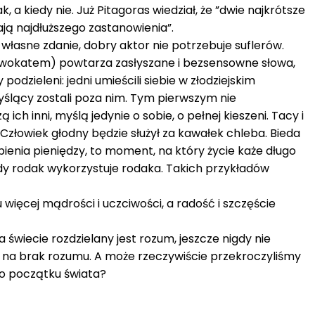
 a kiedy nie. Już Pitagoras wiedział, że ”dwie najkrótsze
ją najdłuższego zastanowienia”.
ę własne zdanie, dobry aktor nie potrzebuje suflerów.
adwokatem) powtarza zasłyszane i bezsensowne słowa,
 podzieleni: jedni umieścili siebie w złodziejskim
yślący zostali poza nim. Tym pierwszym nie
ich inni, myślą jedynie o sobie, o pełnej kieszeni. Tacy i
 Człowiek głodny będzie służył za kawałek chleba. Bieda
bienia pieniędzy, to moment, na który życie każe długo
 gdy rodak wykorzystuje rodaka. Takich przykładów
ięcej mądrości i uczciwości, a radość i szczęście
a świecie rozdzielany jest rozum, jeszcze nigdy nie
ię na brak rozumu. A może rzeczywiście przekroczyliśmy
do początku świata?