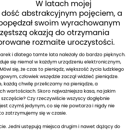
W latach mojej
ł dość abstrakcyjnym pojęciem, a
e popędzał swoim wyrachowanym
częstszą okazją do otrzymania
browane rozmaite uroczystości.
arek i dlatego tamte lata należały do bardzo pięknych.
jduje się niemal w każdym urządzeniu elektronicznym,
 Mówi się, że czas to pieniądz, większość życia ludzkiego
owym, człowiek wszędzie zaczął widzieć pieniądze.
 każdą chwilę przeliczamy na pieniądze, a
h wartościach. Skoro najważniejsza kasa, na jakim
ć szczęście? Czy rzeczywiście wszyscy dogłębnie
est czymś jedynym, co się nie powtarza i nigdy nie
to zatrzymujemy się w czasie.
 życie. Jedni ustępują miejsca drugim i nawet dążący do