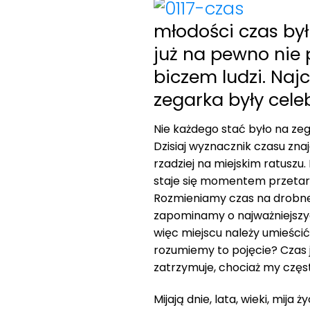
młodości czas by
już na pewno ni
biczem ludzi. Naj
zegarka były cele
Nie każdego stać było na zeg
Dzisiaj wyznacznik czasu zna
rzadziej na miejskim ratuszu.
staje się momentem przetarg
Rozmieniamy czas na drobne,
zapominamy o najważniejszyc
więc miejscu należy umieści
rozumiemy to pojęcie? Czas j
zatrzymuje, chociaż my częs
Mijają dnie, lata, wieki, mija