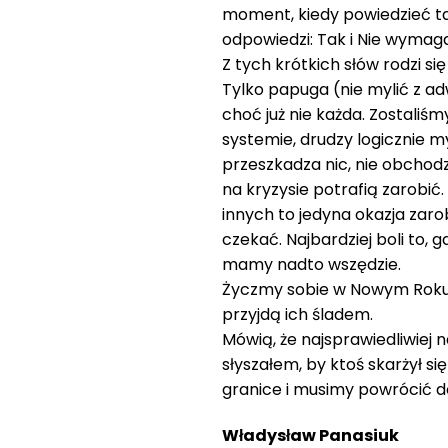
moment, kiedy powiedzieć tak,
odpowiedzi: Tak i Nie wymaga
Z tych krótkich słów rodzi si
Tylko papuga (nie mylić z 
choć już nie każda. Zostaliśmy
systemie, drudzy logicznie m
przeszkadza nic, nie obchodzą 
na kryzysie potrafią zarobić.
innych to jedyna okazja zaro
czekać. Najbardziej boli to,
mamy nadto wszędzie.
Życzmy sobie w Nowym Roku w
przyjdą ich śladem.
Mówią, że najsprawiedliwiej n
słyszałem, by ktoś skarżył s
granice i musimy powrócić 
Władysław Panasiuk