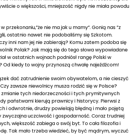
zywiście o większości, mniejszość nigdy nie miała powodu
 w przekonaniu,”że nie ma jak u mamy”. Gonią nas ”z
nglii, ostatnio nawet nie podobaliśmy się Szkotom.
czy inni nam jej nie zabierają? Komu zatem podoba się
wolnik Polak? Jak mają się do tego słowa wypowiadane
iał w ostatnich wojnach podniósł rangę Polski w
? Od kiedy to wojny przynoszą chwałę najeźdźcom!
zek dać zatrudnienie swoim obywatelom, a nie cieszyć
ę. Czy zawsze niewolnicy musza rodzić się w Polsce?
zmianie tych niedorzeczności i tych prymitywnych
iedy państwami kierują prawnicy i historycy. Pierwsi z
h i odwrotnie, drudzy powielają błędną i mało pojętą
zy zwyczajna uczciwość i gospodarność. Coraz trudniej
ych, większość zabiega o swój byt. To cała filozofia i
edę. Tak mało trzeba wiedzieć, by być mądrym, wyczuć