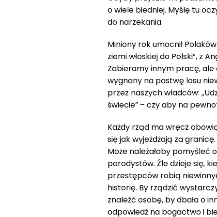
o wiele biedniej. Myślę tu oc
do narzekania.
Miniony rok umocnił Polaków
ziemi włoskiej do Polski”, z A
Zabieramy innym pracę, ale 
wygnany na pastwę losu nie
przez naszych władców: „Udz
świecie” – czy aby na pewno
Każdy rząd ma wręcz obowią
się jak wyjeżdżają za granic
Może należałoby pomyśleć o 
parodystów. Źle dzieje się, k
przestępców robią niewinnyc
historię. By rządzić wystarc
znaleźć osobę, by dbała o inn
odpowiedź na bogactwo i bi