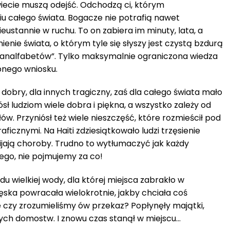
 świecie muszą odejść. Odchodzą ci, którym
 całego świata. Bogacze nie potrafią nawet
ieustannie w ruchu. To on zabiera im minuty, lata, a
enie świata, o którym tyle się słyszy jest czystą bzdurą
nalfabetów”. Tylko maksymalnie ograniczona wiedza
nego wniosku.
 dobry, dla innych tragiczny, zaś dla całego świata mało
sł ludziom wiele dobra i piękna, a wszystko zależy od
w. Przyniósł też wiele nieszczęść, które rozmieścił pod
ficznymi. Na Haiti zdziesiątkowało ludzi trzęsienie
ijają choroby. Trudno to wytłumaczyć jak każdy
ego, nie pojmujemy za co!
du wielkiej wody, dla której miejsca zabrakło w
ęska powracała wielokrotnie, jakby chciała coś
czy zrozumieliśmy ów przekaz? Popłynęły majątki,
nych domostw. I znowu czas stanął w miejscu…