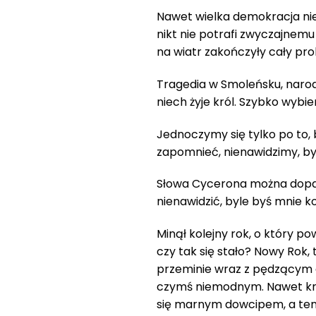
Nawet wielka demokracja ni
nikt nie potrafi zwyczajnem
na wiatr zakończyły cały pr
Tragedia w Smoleńsku, narod
niech żyje król. Szybko wybie
Jednoczymy się tylko po to, 
zapomnieć, nienawidzimy, b
Słowa Cycerona można dopa
nienawidzić, byle byś mnie k
Minął kolejny rok, o który po
czy tak się stało? Nowy Rok, 
przeminie wraz z pędzącym c
czymś niemodnym. Nawet kró
się marnym dowcipem, a ten,