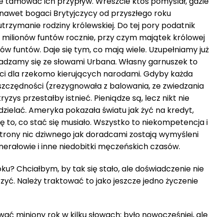
 tamować ich przypływ. Wreszcie ktoś pomyślał, gdzie
 nawet bogaci Brytyjczycy od przyszłego roku
utrzymanie rodziny królewskiej. Do tej pory podatnik
8 milionów funtów rocznie, przy czym majątek królowej
ów funtów. Daje się tym, co mają wiele. Uzupełniamy już
 zgadzamy się ze słowami Urbana. Własny garnuszek to
ci dla rzekomo kierujących narodami. Gdyby każda
szczędności (zrezygnowała z balowania, ze zwiedzania
zys przestałby istnieć. Pieniądze są, lecz nikt nie
dzielać. Ameryka pokazała światu jak żyć na kredyt,
ię to, co stać się musiało. Wszystko to niekompetencja i
 strony nic dziwnego jak doradcami zostają wymyśleni
nerałowie i inne niedobitki męczeńskich czasów.
ku? Chciałbym, by tak się stało, ale doświadczenie nie
yć. Należy traktować to jako jeszcze jedno życzenie
ć miniony rok w kilku słowach: było nowocześniej, ale