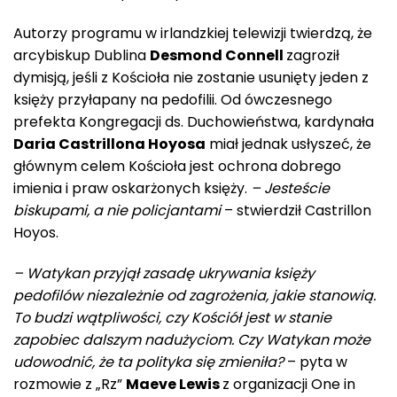
Autorzy programu w irlandzkiej telewizji twierdzą, że
arcybiskup Dublina
Desmond Connell
zagroził
dymisją, jeśli z Kościoła nie zostanie usunięty jeden z
księży przyłapany na pedofilii. Od ówczesnego
prefekta Kongregacji ds. Duchowieństwa, kardynała
Daria Castrillona Hoyosa
miał jednak usłyszeć, że
głównym celem Kościoła jest ochrona dobrego
imienia i praw oskarżonych księży.
– Jesteście
biskupami, a nie policjantami
– stwierdził Castrillon
Hoyos.
– Watykan przyjął zasadę ukrywania księży
pedofilów niezależnie od zagrożenia, jakie stanowią.
To budzi wątpliwości, czy Kościół jest w stanie
zapobiec dalszym nadużyciom. Czy Watykan może
udowodnić, że ta polityka się zmieniła?
– pyta w
rozmowie z „Rz”
Maeve Lewis
z organizacji One in