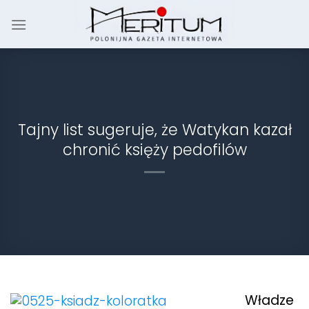
Skip
to
content
Tajny list sugeruje, że Watykan kazał
chronić księży pedofilów
Władze