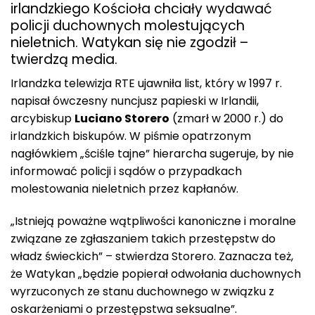
irlandzkiego Kościoła chciały wydawać
policji duchownych molestujących
nieletnich. Watykan się nie zgodził –
twierdzą media.
Irlandzka telewizja RTE ujawniła list, który w 1997 r.
napisał ówczesny nuncjusz papieski w Irlandii,
arcybiskup
Luciano Storero
(zmarł w 2000 r.) do
irlandzkich biskupów. W piśmie opatrzonym
nagłówkiem „ściśle tajne” hierarcha sugeruje, by nie
informować policji i sądów o przypadkach
molestowania nieletnich przez kapłanów.
„Istnieją poważne wątpliwości kanoniczne i moralne
związane ze zgłaszaniem takich przestępstw do
władz świeckich” – stwierdza Storero. Zaznacza też,
że Watykan „będzie popierał odwołania duchownych
wyrzuconych ze stanu duchownego w związku z
oskarżeniami o przestępstwa seksualne”.