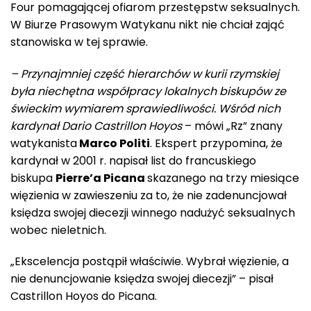
Four pomagającej ofiarom przestępstw seksualnych.
W Biurze Prasowym Watykanu nikt nie chciał zająć
stanowiska w tej sprawie.
– Przynajmniej część hierarchów w kurii rzymskiej
była niechętna współpracy lokalnych biskupów ze
świeckim wymiarem sprawiedliwości. Wśród nich
kardynał Dario Castrillon Hoyos
– mówi „Rz” znany
watykanista
Marco Politi
. Ekspert przypomina, że
kardynał w 2001 r. napisał list do francuskiego
biskupa
Pierre’a Picana
skazanego na trzy miesiące
więzienia w zawieszeniu za to, że nie zadenuncjował
księdza swojej diecezji winnego nadużyć seksualnych
wobec nieletnich.
„Ekscelencja postąpił właściwie. Wybrał więzienie, a
nie denuncjowanie księdza swojej diecezji” – pisał
Castrillon Hoyos do Picana.