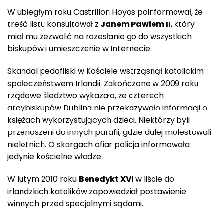
W ubiegłym roku Castrillon Hoyos poinformował, że
treść listu konsultował z
Janem Pawłem II
, który
miał mu zezwolić na rozesłanie go do wszystkich
biskupów i umieszczenie w Internecie.
Skandal pedofilski w Kościele wstrząsnął katolickim
społeczeństwem Irlandii. Zakończone w 2009 roku
rządowe śledztwo wykazało, że czterech
arcybiskupów Dublina nie przekazywało informacji o
księżach wykorzystujących dzieci. Niektórzy byli
przenoszeni do innych parafii, gdzie dalej molestowali
nieletnich. O skargach ofiar policja informowała
jedynie kościelne władze.
W lutym 2010 roku
Benedykt XVI
w liście do
irlandzkich katolików zapowiedział postawienie
winnych przed specjalnymi sądami.