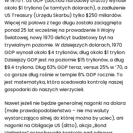
W 1970 r. US GDP (dochód narodowy brutto) wynosił
około $1 tryliona (w tamtych dolarach), a zadłużenie
US Treasury (Urzędu Skarbu) tylko $250 miliardów.
Więcej niż połowa z tego długu została zaciągnięta
ponad 25 lat wcześniej na prowadzenie II Wojny
Światowej, nowy 1970 deficyt budżetowy był na
trywialnym poziomie. W dzisiejszych dolarach, 1970
GDP wynosił około $4 trylionów, dług około $1 trylion.
Dzisiejszy GDP jest na poziomie $15 trylionów, a dług
$9.4 tryliona. Dług 63% GDP teraz, versus 25% w ’70, a
co gorsze dług rośnie w tempie 8% GDP rocznie. To
jest matematyka, która scedowała kontrolę naszej
gospodarki do naszych wierzycieli.
Nawet jeżeli nie będzie generalnej nagonki na dolara
(małe prawdopodobieństwo – nie ma waluty
wystarczająco silnej, do której można by uciec), ani
nagonki na Obligacje US (ditto), akcja „Bond
Vigilantes” przechwyciła kontrolę nad odnową