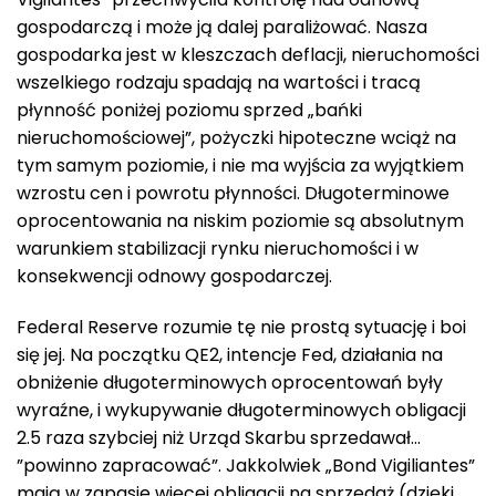
gospodarczą i może ją dalej paraliżować. Nasza
gospodarka jest w kleszczach deflacji, nieruchomości
wszelkiego rodzaju spadają na wartości i tracą
płynność poniżej poziomu sprzed „bańki
nieruchomościowej”, pożyczki hipoteczne wciąż na
tym samym poziomie, i nie ma wyjścia za wyjątkiem
wzrostu cen i powrotu płynności. Długoterminowe
oprocentowania na niskim poziomie są absolutnym
warunkiem stabilizacji rynku nieruchomości i w
konsekwencji odnowy gospodarczej.
Federal Reserve rozumie tę nie prostą sytuację i boi
się jej. Na początku QE2, intencje Fed, działania na
obniżenie długoterminowych oprocentowań były
wyraźne, i wykupywanie długoterminowych obligacji
2.5 raza szybciej niż Urząd Skarbu sprzedawał…
”powinno zapracować”. Jakkolwiek „Bond Vigiliantes”
mają w zapasie więcej obligacji na sprzedaż (dzięki