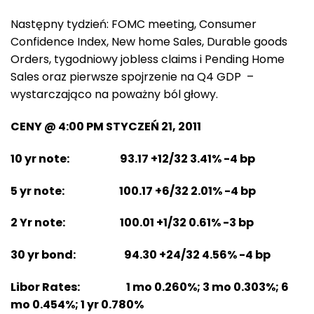
Następny tydzień: FOMC meeting, Consumer
Confidence Index, New home Sales, Durable goods
Orders, tygodniowy jobless claims i Pending Home
Sales oraz pierwsze spojrzenie na Q4 GDP –
wystarczająco na poważny ból głowy.
CENY @ 4:00 PM STYCZEŃ 21, 2011
10 yr note: 93.17 +12/32 3.41% -4 bp
5 yr note: 100.17 +6/32 2.01% -4 bp
2 Yr note: 100.01 +1/32 0.61% -3 bp
30 yr bond: 94.30 +24/32 4.56% -4 bp
Libor Rates: 1 mo 0.260%; 3 mo 0.303%; 6
mo 0.454%; 1 yr 0.780%