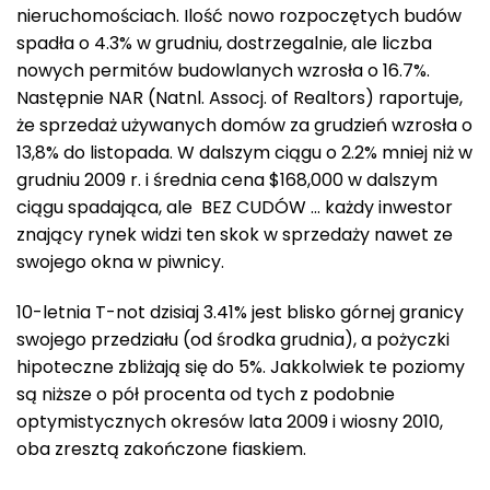
nieruchomościach. Ilość nowo rozpoczętych budów
spadła o 4.3% w grudniu, dostrzegalnie, ale liczba
nowych permitów budowlanych wzrosła o 16.7%.
Następnie NAR (Natnl. Assocj. of Realtors) raportuje,
że sprzedaż używanych domów za grudzień wzrosła o
13,8% do listopada. W dalszym ciągu o 2.2% mniej niż w
grudniu 2009 r. i średnia cena $168,000 w dalszym
ciągu spadająca, ale BEZ CUDÓW … każdy inwestor
znający rynek widzi ten skok w sprzedaży nawet ze
swojego okna w piwnicy.
10-letnia T-not dzisiaj 3.41% jest blisko górnej granicy
swojego przedziału (od środka grudnia), a pożyczki
hipoteczne zbliżają się do 5%. Jakkolwiek te poziomy
są niższe o pół procenta od tych z podobnie
optymistycznych okresów lata 2009 i wiosny 2010,
oba zresztą zakończone fiaskiem.