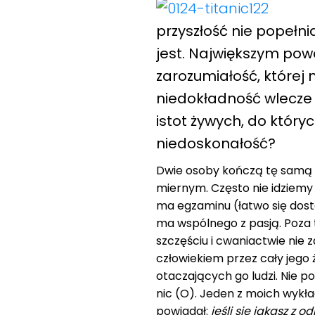
przyszłość nie popełni
jest. Największym pow
zarozumiałość, której n
niedokładność wlecze 
istot żywych, do który
niedoskonałość?
Dwie osoby kończą tę samą sz
miernym. Często nie idziemy d
ma egzaminu (łatwo się dosta
ma wspólnego z pasją. Poza t
szczęściu i cwaniactwie nie z
człowiekiem przez cały jego 
otaczających go ludzi. Nie po
nic (O). Jeden z moich wyk
powiadał:
jeśli się jąkasz z 