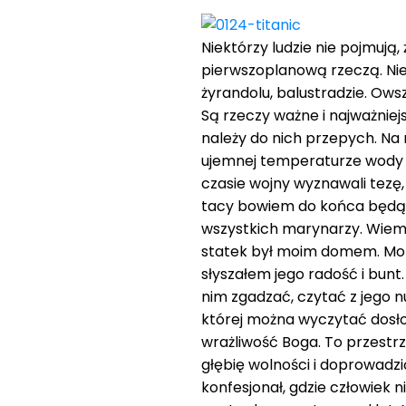
Niektórzy ludzie nie pojmują,
pierwszoplanową rzeczą. Nie 
żyrandolu, balustradzie. Ow
Są rzeczy ważne i najważniej
należy do nich przepych. Na
ujemnej temperaturze wody i
czasie wojny wyznawali tezę, 
tacy bowiem do końca będą b
wszystkich marynarzy. Wiem 
statek był moim domem. Morz
słyszałem jego radość i bunt.
nim zgadzać, czytać z jego n
której można wyczytać dosłow
wrażliwość Boga. To przestr
głębię wolności i doprowadz
konfesjonał, gdzie człowiek 