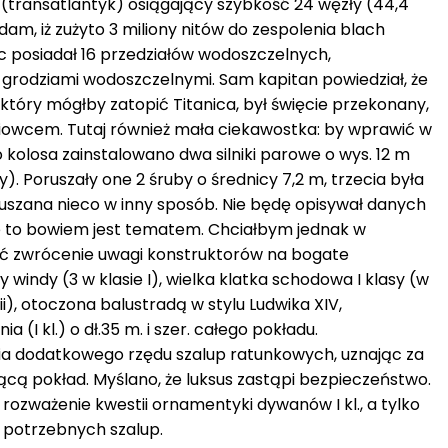
 (transatlantyk) osiągający szybkość 24 węzły (44,4
m, iż zużyto 3 miliony nitów do zespolenia blach
ic posiadał 16 przedziałów wodoszczelnych,
rodziami wodoszczelnymi. Sam kapitan powiedział, że
który mógłby zatopić Titanica, był święcie przekonany,
iniowcem. Tutaj również mała ciekawostka: by wprawić w
olosa zainstalowano dwa silniki parowe o wys. 12 m
cy). Poruszały one 2 śruby o średnicy 7,2 m, trzecia była
szana nieco w inny sposób. Nie będę opisywał danych
e to bowiem jest tematem. Chciałbym jednak w
ić zwrócenie uwagi konstruktorów na bogate
 windy (3 w klasie I), wielka klatka schodowa I klasy (w
ii), otoczona balustradą w stylu Ludwika XIV,
a (I kl.) o dł.35 m. i szer. całego pokładu.
a dodatkowego rzędu szalup ratunkowych, uznając za
ącą pokład. Myślano, że luksus zastąpi bezpieczeństwo.
rozważenie kwestii ornamentyki dywanów I kl., a tylko
e potrzebnych szalup.