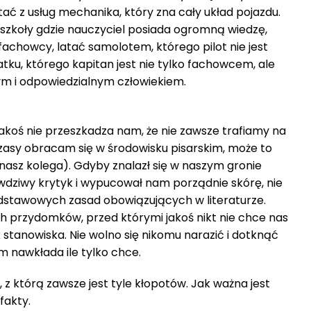
ać z usług mechanika, który zna cały układ pojazdu.
zkoły gdzie nauczyciel posiada ogromną wiedzę,
 fachowcy, latać samolotem, którego pilot nie jest
tku, którego kapitan jest nie tylko fachowcem, ale
ym i odpowiedzialnym człowiekiem.
akoś nie przeszkadza nam, że nie zawsze trafiamy na
czasy obracam się w środowisku pisarskim, może to
 nasz kolega). Gdyby znalazł się w naszym gronie
dziwy krytyk i wypucował nam porządnie skórę, nie
dstawowych zasad obowiązujących w literaturze.
 przydomków, przed którymi jakoś nikt nie chce nas
k stanowiska. Nie wolno się nikomu narazić i dotknąć
m nawkłada ile tylko chce.
 z którą zawsze jest tyle kłopotów. Jak ważna jest
fakty.