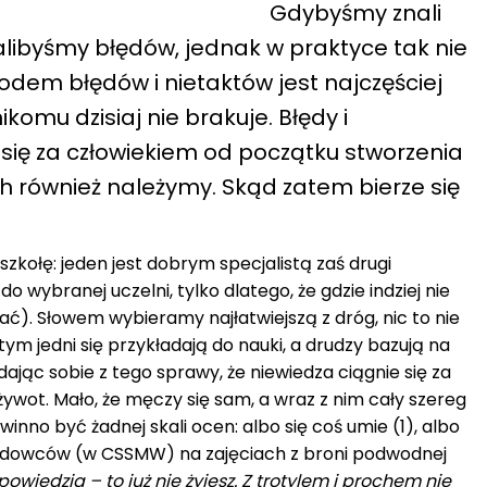
Gdybyśmy znali
alibyśmy błędów, jednak w praktyce tak nie
odem błędów i nietaktów jest najczęściej
ikomu dzisiaj nie brakuje. Błędy i
się za człowiekiem od początku stworzenia
ch również należymy. Skąd zatem bierze się
kołę: jeden jest dobrym specjalistą zaś drugi
o wybranej uczelni, tylko dlatego, że gdzie indziej nie
ć). Słowem wybieramy najłatwiejszą z dróg, nic to nie
ym jedni się przykładają do nauki, a drudzy bazują na
dając sobie z tego sprawy, że niewiedza ciągnie się za
żywot. Mało, że męczy się sam, a wraz z nim cały szereg
winno być żadnej skali ocen: albo się coś umie (1), albo
ładowców (w CSSMW) na zajęciach z broni podwodnej
odpowiedzią – to już nie żyjesz. Z trotylem i prochem nie