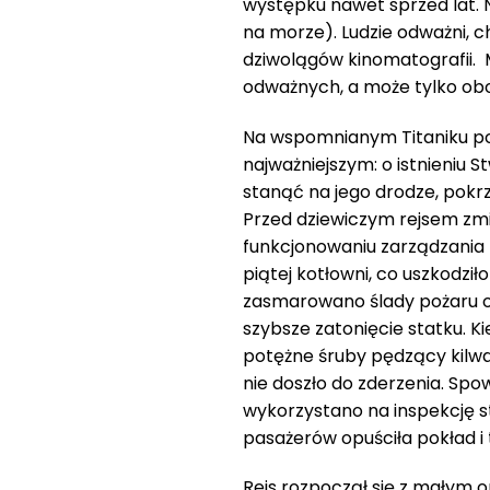
występku nawet sprzed lat. N
na morze). Ludzie odważni, c
dziwolągów kinomatografii. 
odważnych, a może tylko obo
Na wspomnianym Titaniku po
najważniejszym: o istnieniu S
stanąć na jego drodze, pok
Przed dziewiczym rejsem zm
funkcjonowaniu zarządzania 
piątej kotłowni, co uszkodził
zasmarowano ślady pożaru ol
szybsze zatonięcie statku. K
potężne śruby pędzący kilwa
nie doszło do zderzenia. Spo
wykorzystano na inspekcję s
pasażerów opuściła pokład i
Rejs rozpoczął się z małym op