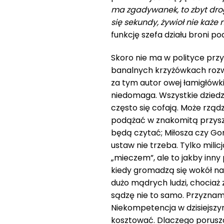
ma zgadywanek, to zbyt drog
się sekundy, żywioł nie każe 
funkcję szefa działu broni p
Skoro nie ma w polityce przy
banalnych krzyżówkach rozwi
za tym autor owej łamigłówki
niedomaga. Wszystkie dziedz
często się cofają. Może rząd
podążać w znakomitą przyszło
będą czytać; Miłosza czy Go
ustaw nie trzeba. Tylko milic
„mieczem”, ale to jakby inn
kiedy gromadzą się wokół na
dużo mądrych ludzi, chociaż 
sądzę nie to samo. Przyznam,
Niekompetencja w dzisiejszy
kosztować. Dlaczego porusza