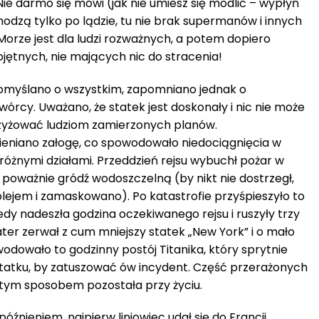
ie darmo się mówi (jak nie umiesz się modlić – wypłyń
hodzą tylko po lądzie, tu nie brak supermanów i innych
Morze jest dla ludzi rozważnych, a potem dopiero
jętnych, nie mających nic do stracenia!
myślano o wszystkim, zapomniano jednak o
twórcy. Uważano, że statek jest doskonały i nic nie może
rzyżować ludziom zamierzonych planów.
ieniano załogę, co spowodowało niedociągnięcia w
różnymi działami. Przeddzień rejsu wybuchł pożar w
o poważnie gródź wodoszczelną (by nikt nie dostrzegł,
ejem i zamaskowano). Po katastrofie przyśpieszyło to
iedy nadeszła godzina oczekiwanego rejsu i ruszyły trzy
ter zerwał z cum mniejszy statek „New York” i o mało
wodowało to godzinny postój Titanika, który sprytnie
tatku, by zatuszować ów incydent. Część przerażonych
 tym sposobem pozostała przy życiu.
óźnieniem, najpierw liniowiec udał się do Francji