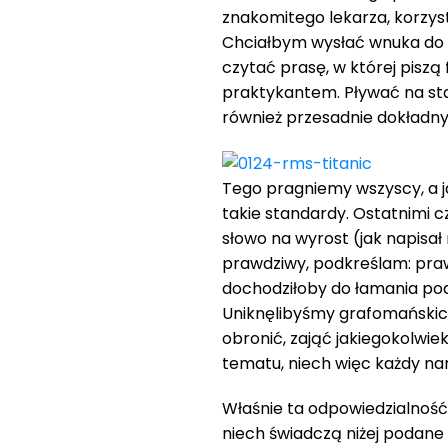
znakomitego lekarza, korzyst
Chciałbym wysłać wnuka do s
czytać prasę, w której piszą
praktykantem. Pływać na sta
również przesadnie dokładn
Tego pragniemy wszyscy, a j
takie standardy. Ostatnimi 
słowo na wyrost (jak napisał
prawdziwy, podkreślam: praw
dochodziłoby do łamania po
Uniknęlibyśmy grafomańskich
obronić, zająć jakiegokolwie
tematu, niech więc każdy na
Właśnie ta odpowiedzialność,
niech świadczą niżej podane 