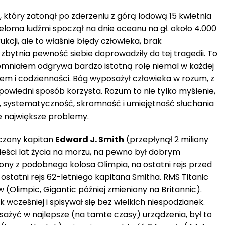
, który zatonął po zderzeniu z górą lodową 15 kwietnia
wieloma ludźmi spoczął na dnie oceanu na gł. około 4.000
ukcji, ale to właśnie błędy człowieka, brak
 zbytnia pewność siebie doprowadziły do tej tragedii. To
mniałem odgrywa bardzo istotną rolę niemal w każdej
zatem i codzienności. Bóg wyposażył człowieka w rozum, z
powiedni sposób korzysta. Rozum to nie tylko myślenie,
, systematyczność, skromność i umiejętność słuchania
 największe problemy.
dczony kapitan
Edward J. Smith
(przepłynął 2 miliony
zieści lat życia na morzu, na pewno był dobrym
ony z podobnego kolosa Olimpia, na ostatni rejs przed
 ostatni rejs 62-letniego kapitana Smitha. RMS Titanic
 (Olimpic, Gigantic później zmieniony na Britannic).
 wcześniej i spisywał się bez wielkich niespodzianek.
ażyć w najlepsze (na tamte czasy) urządzenia, był to