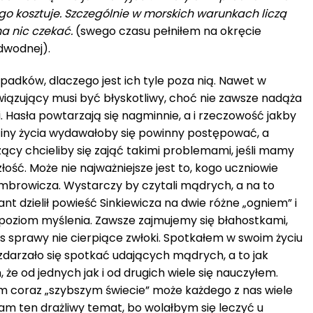
o kosztuje. Szczególnie w morskich warunkach liczą
na nic czekać.
(swego czasu pełniłem na okręcie
odwodnej).
padków, dlaczego jest ich tyle poza nią. Nawet w
ązujący musi być błyskotliwy, choć nie zawsze nadąża
. Hasła powtarzają się nagminnie, a i rzeczowość jakby
iny życia wydawałoby się powinny postępować, a
zący chcieliby się zająć takimi problemami, jeśli mamy
ść. Może nie najważniejsze jest to, kogo uczniowie
mbrowicza. Wystarczy by czytali mądrych, a na to
jant dzielił powieść Sinkiewicza na dwie różne „ogniem” i
y poziom myślenia. Zawsze zajmujemy się błahostkami,
s sprawy nie cierpiące zwłoki. Spotkałem w swoim życiu
zdarzało się spotkać udających mądrych, a to jak
 że od jednych jak i od drugich wiele się nauczyłem.
m coraz „szybszym świecie” może każdego z nas wiele
m ten drażliwy temat, bo wolałbym się leczyć u