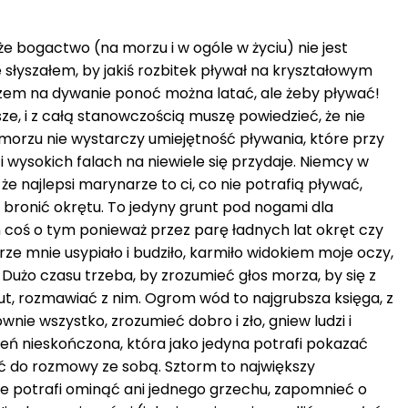
 że bogactwo (na morzu i w ogóle w życiu) nie jest
słyszałem, by jakiś rozbitek pływał na kryształowym
szem na dywanie ponoć można latać, ale żeby pływać!
sze, i z całą stanowczością muszę powiedzieć, że nie
 morzu nie wystarczy umiejętność pływania, które przy
 wysokich falach na niewiele się przydaje. Niemcy w
że najlepsi marynarze to ci, co nie potrafią pływać,
ronić okrętu. To jedyny grunt pod nogami dla
coś o tym ponieważ przez parę ładnych lat okręt czy
e mnie usypiało i budziło, karmiło widokiem moje oczy,
 Dużo czasu trzeba, by zrozumieć głos morza, by się z
ut, rozmawiać z nim. Ogrom wód to najgrubsza księga, z
nie wszystko, zrozumieć dobro i zło, gniew ludzi i
zeń nieskończona, która jako jedyna potrafi pokazać
ić do rozmowy ze sobą. Sztorm to największy
nie potrafi ominąć ani jednego grzechu, zapomnieć o