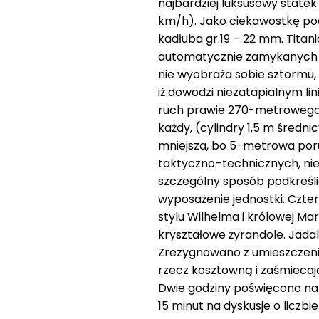
najbardziej luksusowy statek
km/h). Jako ciekawostkę poda
kadłuba gr.19 – 22 mm. Titan
automatycznie zamykanych g
nie wyobraża sobie sztormu, 
iż dowodzi niezatapialnym l
ruch prawie 270-metrowego k
każdy, (cylindry 1,5 m średni
mniejsza, bo 5-metrowa poru
taktyczno–technicznych, ni
szczególny sposób podkreśl
wyposażenie jednostki. Cztery
stylu Wilhelma i królowej Mar
kryształowe żyrandole. Jadalni
Zrezygnowano z umieszczeni
rzecz kosztowną i zaśmiecaj
Dwie godziny poświęcono na 
15 minut na dyskusje o liczbi