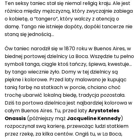
Ten seksy taniec stał się niemal religią kraju. Ale jest
różnica między mężczyzną, który zwyczajnie zabiega
o kobietę, a “tangero”, który walczy z atencją o
damę. Tango nie istnieje dopóty, dopóki tancerze nie
staną się jednością…
Ów taniec narodził się w 1870 roku w Buenos Aires, w
biednej portowej dzielnicy La Boca. Wszędzie tu pełno
symboli tanga, ciągle ktoś tańczy, śpiewa, kwestuje…
by tango wiecznie żyło. Domy w tej dzielnicy są
piękne i kolorowe. Przed laty malowano je kupując
tanią farbę na statkach w porcie, chciano choć
trochę ubarwić lokalną biedę, tradycja pozostała.
Dziś ta portowa dzielnica jest najbardziej kolorowa w
całym Buenos Aires. Tu, przed laty
Arystoteles
Onassis
(późniejszy mąż
Jacqueline Kennedy
)
rozpoczynał swą karierę, przewożąc ludzi statkiem
przez rzekę, za kilka centów. Ongiś tu, w La Boca,