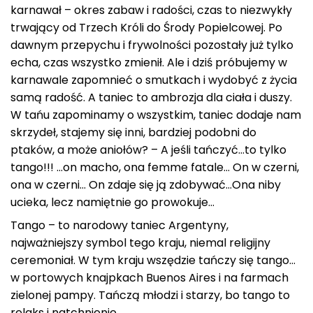
karnawał – okres zabaw i radości, czas to niezwykły
trwający od Trzech Króli do Środy Popielcowej. Po
dawnym przepychu i frywolności pozostały już tylko
echa, czas wszystko zmienił. Ale i dziś próbujemy w
karnawale zapomnieć o smutkach i wydobyć z życia
samą radość. A taniec to ambrozja dla ciała i duszy.
W tańu zapominamy o wszystkim, taniec dodaje nam
skrzydeł, stajemy się inni, bardziej podobni do
ptaków, a może aniołów? – A jeśli tańczyć…to tylko
tango!!! …on macho, ona femme fatale… On w czerni,
ona w czerni… On zdaje się ją zdobywać…Ona niby
ucieka, lecz namiętnie go prowokuje…
Tango – to narodowy taniec Argentyny,
najważniejszy symbol tego kraju, niemal religijny
ceremoniał. W tym kraju wszędzie tańczy się tango…
w portowych knajpkach Buenos Aires i na farmach
zielonej pampy. Tańczą młodzi i starzy, bo tango to
relaks i natchnienie.