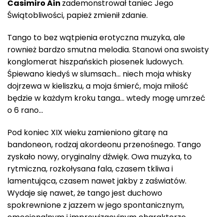
Casimiro Ain
zademonstrował taniec Jego
Świątobliwości, papież zmienił zdanie.
Tango to bez wątpienia erotyczna muzyka, ale
rownież bardzo smutna melodia. Stanowi ona swoisty
konglomerat hiszpańskich piosenek ludowych.
Śpiewano kiedyś w slumsach… niech moja whisky
dojrzewa w kieliszku, a moja śmierć, moja miłość
będzie w każdym kroku tanga… wtedy mogę umrzeć
o 6 rano…
Pod koniec XIX wieku zamieniono gitarę na
bandoneon, rodzaj akordeonu przenośnego. Tango
zyskało nowy, oryginalny dźwięk. Owa muzyka, to
rytmiczna, rozkołysana fala, czasem tkliwa i
lamentująca, czasem nawet jakby z zaświatów.
Wydaje się nawet, że tango jest duchowo
spokrewnione z jazzem w jego spontanicznym,