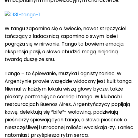
emocjonalnym i improwizacyjnym charakterze.
W tangu zapomina się o świecie, nawet stręczyciel
tańczący z ladacznicą zapomina o swym losie i
pogrąża się w nirwanie. Tango to bowiem emocja,
ekspresja pasji, a słowa obudzić mogą niejedną
twardą duszę ze snu.
Tango – to śpiewanie, muzyka i ognisty taniec. W
Argentynie prawie wszędzie widoczny jest kult tanga.
Niemal w każdym lokalu wiszą głowy bycze, także
plakaty portretujące corridę i tango. W klubach i
restauracjach Buenos Aires, Argentyńczycy popijają
kawę, delektują się “bife”- wołowiną, podziwiają
pieśniarzy śpiewających tango, a słowa piosenek o
nieszczęśliwej i utraconej miłości wyciskają łzy. Taniec
natomiast przyśpiesza rytm serca.