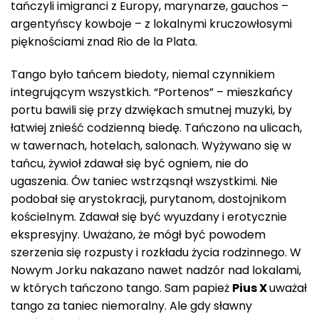
tańczyli imigranci z Europy, marynarze, gauchos –
argentyńscy kowboje – z lokalnymi kruczowłosymi
pięknościami znad Rio de la Plata.
Tango było tańcem biedoty, niemal czynnikiem
integrującym wszystkich. “Portenos” – mieszkańcy
portu bawili się przy dzwiękach smutnej muzyki, by
łatwiej znieść codzienną biedę. Tańczono na ulicach,
w tawernach, hotelach, salonach. Wyżywano się w
tańcu, żywioł zdawał się być ogniem, nie do
ugaszenia. Ów taniec wstrząsnął wszystkimi. Nie
podobał się arystokracji, purytanom, dostojnikom
kościelnym. Zdawał się być wyuzdany i erotycznie
ekspresyjny. Uważano, że mógł być powodem
szerzenia się rozpusty i rozkładu życia rodzinnego. W
Nowym Jorku nakazano nawet nadzór nad lokalami,
w których tańczono tango. Sam papież
Pius X
uważał
tango za taniec niemoralny. Ale gdy sławny