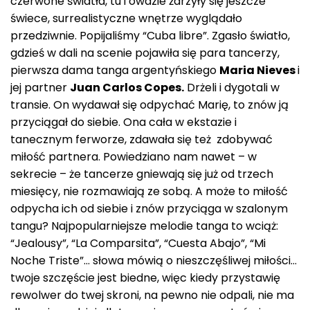
czerwone światła, tu i ówdzie żarzyły się jeszcze
świece, surrealistyczne wnętrze wyglądało
przedziwnie. Popijaliśmy “Cuba libre”. Zgasło światło,
gdzieś w dali na scenie pojawiła się para tancerzy,
pierwsza dama tanga argentyńskiego
Maria Nieves
i
jej partner
Juan Carlos Copes.
Drżeli i dygotali w
transie. On wydawał się odpychać Marię, to znów ją
przyciągał do siebie. Ona cała w ekstazie i
tanecznym ferworze, zdawała się też zdobywać
miłość partnera. Powiedziano nam nawet – w
sekrecie – że tancerze gniewają się już od trzech
miesięcy, nie rozmawiają ze sobą. A może to miłość
odpycha ich od siebie i znów przyciąga w szalonym
tangu? Najpopularniejsze melodie tanga to wciąż:
“Jealousy”, “La Comparsita”, “Cuesta Abajo”, “Mi
Noche Triste”… słowa mówią o nieszczęśliwej miłości…
twoje szczęście jest biedne, więc kiedy przystawię
rewolwer do twej skroni, na pewno nie odpali, nie ma