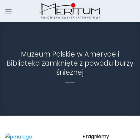
Skip
to
content
Muzeum Polskie w Ameryce i
Biblioteka zamknięte z powodu burzy
śnieżnej
Pragniemy