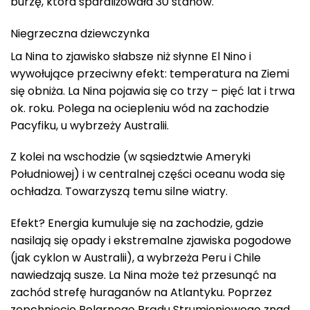
burzę, która sparaliżowała 30 stanów.
Niegrzeczna dziewczynka
La Nina to zjawisko słabsze niż słynne El Nino i
wywołujące przeciwny efekt: temperatura na Ziemi
się obniża. La Nina pojawia się co trzy – pięć lat i trwa
ok. roku. Polega na ociepleniu wód na zachodzie
Pacyfiku, u wybrzeży Australii.
Z kolei na wschodzie (w sąsiedztwie Ameryki
Południowej) i w centralnej części oceanu woda się
ochładza. Towarzyszą temu silne wiatry.
Efekt? Energia kumuluje się na zachodzie, gdzie
nasilają się opady i ekstremalne zjawiska pogodowe
(jak cyklon w Australii), a wybrzeża Peru i Chile
nawiedzają susze. La Nina może też przesunąć na
zachód strefę huraganów na Atlantyku. Poprzez
zepchnięcie Polarnego Prądu Strumieniowego znad