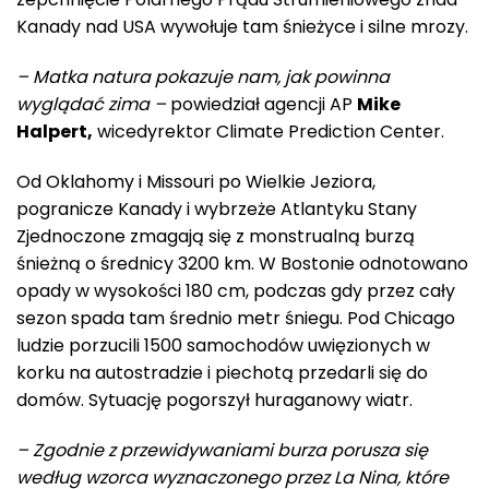
Kanady nad USA wywołuje tam śnieżyce i silne mrozy.
– Matka natura pokazuje nam, jak powinna
wyglądać zima –
powiedział agencji AP
Mike
Halpert,
wicedyrektor Climate Prediction Center.
Od Oklahomy i Missouri po Wielkie Jeziora,
pogranicze Kanady i wybrzeże Atlantyku Stany
Zjednoczone zmagają się z monstrualną burzą
śnieżną o średnicy 3200 km. W Bostonie odnotowano
opady w wysokości 180 cm, podczas gdy przez cały
sezon spada tam średnio metr śniegu. Pod Chicago
ludzie porzucili 1500 samochodów uwięzionych w
korku na autostradzie i piechotą przedarli się do
domów. Sytuację pogorszył huraganowy wiatr.
– Zgodnie z przewidywaniami burza porusza się
według wzorca wyznaczonego przez La Nina, które