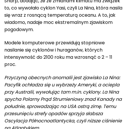
Sharp, dodając, że ze zmianami klimatu ma związek
to, co wywołało cyklon Yasi, czyli La Nina, która nasila
się wraz z rosnącą temperaturą oceanu. A to, jak
wiadomo, nadaje moc ekstremalnym zjawiskom
pogodowym.
Modele komputerowe przewidują stopniowe
nasilanie się cyklonów i huraganów, których
intensywność do 2100 roku ma wzrosnąć o 2 – 11
proc.
Przyczyną obecnych anomalii jest zjawisko La Nina:
Pacyfik ochładza się u wybrzeży Ameryki, a ociepla
przy Australii, wywołując tam m.in. cyklony. La Nina
spycha Polarny Prąd Strumieniowy znad Kanady na
południe, sprowadzając na USA ostrą zimę. Temu
przesunięciu strefy opadów sprzyja słabsza
Oscylacja Północnoatlantycka, czyli niższe ciśnienie
na Atlantykiem.