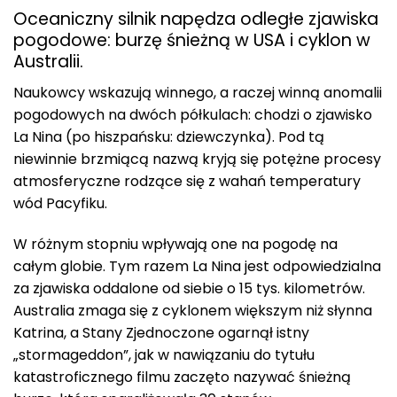
Oceaniczny silnik napędza odległe zjawiska
pogodowe: burzę śnieżną w USA i cyklon w
Australii.
Naukowcy wskazują winnego, a raczej winną anomalii
pogodowych na dwóch półkulach: chodzi o zjawisko
La Nina (po hiszpańsku: dziewczynka). Pod tą
niewinnie brzmiącą nazwą kryją się potężne procesy
atmosferyczne rodzące się z wahań temperatury
wód Pacyfiku.
W różnym stopniu wpływają one na pogodę na
całym globie. Tym razem La Nina jest odpowiedzialna
za zjawiska oddalone od siebie o 15 tys. kilometrów.
Australia zmaga się z cyklonem większym niż słynna
Katrina, a Stany Zjednoczone ogarnął istny
„stormageddon”, jak w nawiązaniu do tytułu
katastroficznego filmu zaczęto nazywać śnieżną