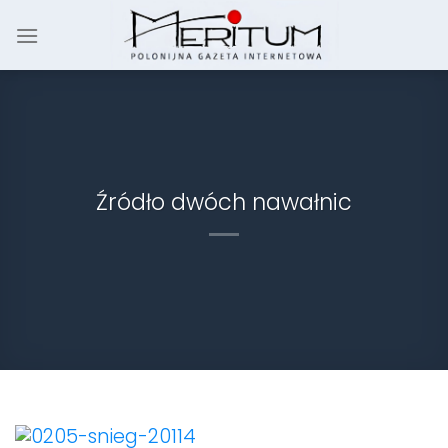
Skip
to
content
Źródło dwóch nawałnic