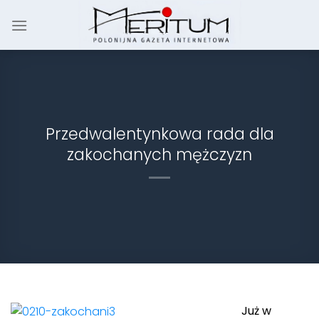
Skip
to
content
Przedwalentynkowa rada dla
zakochanych mężczyzn
Już w