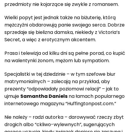
przedmioty nie kojarzące się zwykle z romansem.
Wielki popyt jest jednak także na biżuterię, którą
mężczyźni obdarowują panie swojego serca. Dobrze
sprzedaje się bielizna damska, niekiedy z Victoria’s
Secret, a więc z erotycznym akcentem.
Prasa i telewizja od kilku dni są pełne porad, co kupić
na walentynki żonom, mężom lub sympatiom.
Specjalistki w tej dziedzinie – w tym szefowe biur
matrymonialnych – zalecają na przykład, aby
prezenty “odpowiadały poziomowi relacji” – jak to
ujmuje
Samantha Daniels
na łamach popularnego
internetowego magazynu “Huffingtonpost.com.”
Nie należy – radzi autorka – darowywać rzeczy zbyt
drogich albo “ckliwo-wylewnych”, sugerujących
gorące uczucia, kiedy związek dopiero się zaczyna i