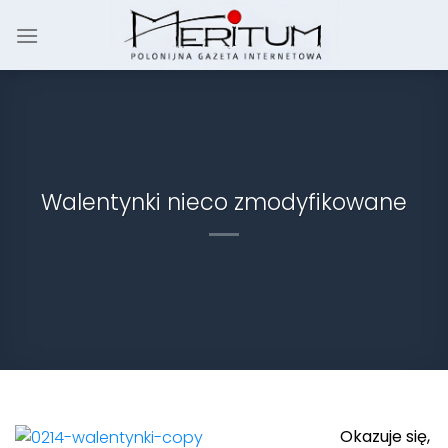
Skip
to
content
Walentynki nieco zmodyfikowane
Okazuje się,