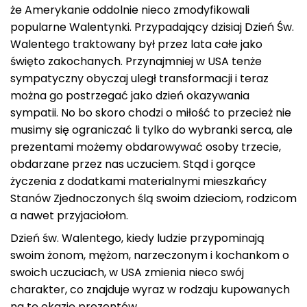
że Amerykanie oddolnie nieco zmodyfikowali
popularne Walentynki. Przypadający dzisiaj Dzień Św.
Walentego traktowany był przez lata całe jako
święto zakochanych. Przynajmniej w USA tenże
sympatyczny obyczaj uległ transformacji i teraz
można go postrzegać jako dzień okazywania
sympatii. No bo skoro chodzi o miłość to przecież nie
musimy się ograniczać li tylko do wybranki serca, ale
prezentami możemy obdarowywać osoby trzecie,
obdarzane przez nas uczuciem. Stąd i gorące
życzenia z dodatkami materialnymi mieszkańcy
Stanów Zjednoczonych ślą swoim dzieciom, rodzicom
a nawet przyjaciołom.
Dzień św. Walentego, kiedy ludzie przypominają
swoim żonom, mężom, narzeczonym i kochankom o
swoich uczuciach, w USA zmienia nieco swój
charakter, co znajduje wyraz w rodzaju kupowanych
na tę okazję prezentów.