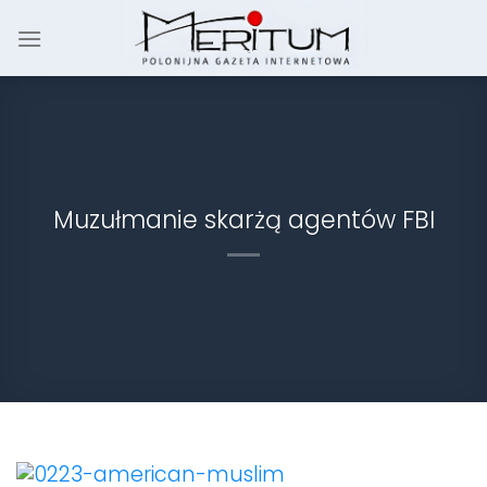
Skip
to
content
Muzułmanie skarżą agentów FBI