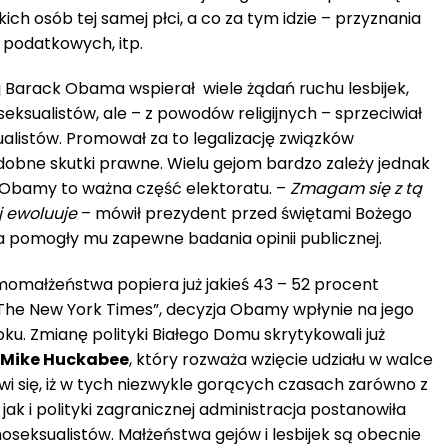
ch osób tej samej płci, a co za tym idzie – przyznania
g podatkowych, itp.
Barack Obama wspierał wiele żądań ruchu lesbijek,
seksualistów, ale – z powodów religijnych – sprzeciwiał
listów. Promował za to legalizację związków
dobne skutki prawne. Wielu gejom bardzo zależy jednak
a Obamy to ważna część elektoratu. –
Zmagam się z tą
ej ewoluuje
– mówił prezydent przed świętami Bożego
a pomogły mu zapewne badania opinii publicznej.
omałżeństwa popiera już jakieś 43 – 52 procent
he New York Times”, decyzja Obamy wpłynie na jego
oku. Zmianę polityki Białego Domu skrytykowali już
Mike Huckabee
, który rozważa wzięcie udziału w walce
ziwi się, iż w tych niezwykle gorących czasach zarówno z
jak i polityki zagranicznej administracja postanowiła
oseksualistów. Małżeństwa gejów i lesbijek są obecnie