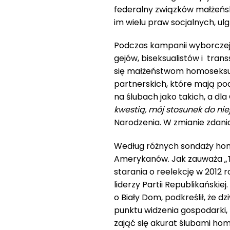
federalny związków małżeński
im wielu praw socjalnych, ul
Podczas kampanii wyborczej 
gejów, biseksualistów i trans
się małżeństwom homoseksua
partnerskich, które mają po
na ślubach jako takich, a dl
kwestią, mój stosunek do ni
Narodzenia. W zmianie zdani
Według różnych sondaży hom
Amerykanów. Jak zauważa „T
starania o reelekcję w 2012 r
liderzy Partii Republikańskiej.
o Biały Dom, podkreślił, że d
punktu widzenia gospodarki, 
zająć się akurat ślubami hom