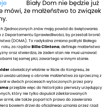
Biały Dom nie będzie już
re mówi, że małżeństwo to związek
ny.
ch Zjednoczonych znów mają powód do świętowania.
 z Departamentu Sprawiedliwości, by przestali bronić
ństwa (DOMA). To radykalna zmiana polityki Białego
 roku, za rządów
Billa Clintona
, definiuje małżeństwo
yzny oraz stwierdza, że żaden stan nie musi uznawać
obami tej samej płci, zawartego w innym stanie.
older
oświadczył właśnie w liście do Kongresu, że
i uważa ustawę o obronie małżeństwa za sprzeczną z
j bronił w dwóch procesach wytoczonych przez pary
bama
przejdzie więc do historii jako pierwszy urzędujący
ych, który nie tylko dopuścił zdeklarowanych
 armii, ale także poparł ich prawo do zawierania
iera bowiem drzwi do oficjalnego uznania przez rząd