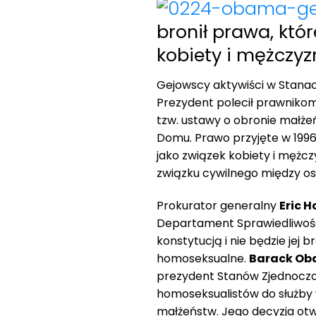
bronił prawa, któ
kobiety i mężczyz
Gejowscy aktywiści w Stana
Prezydent polecił prawnikom
tzw. ustawy o obronie małże
Domu. Prawo przyjęte w 1996
jako związek kobiety i mężcz
związku cywilnego między os
Prokurator generalny
Eric H
Departament Sprawiedliwośc
konstytucją i nie będzie je
homoseksualne.
Barack O
prezydent Stanów Zjednoczon
homoseksualistów do służby w
małżeństw. Jego decyzja otw