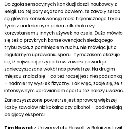
Do zgoła sensacyjnych konkluzji doszli naukowcy z
Belgii. Do tej pory sądzono bowiem, że zawały serca
są głównie konsekwencją mało higienicznego trybu
życia z nadmiernym piciem alkoholu czy
korzystaniem z innych używek na czele. Dużo mówiło
się też o przykrych konsekwencjach siedzącego
trybu życia, z pominięciem ruchu, nie mówiąc już o
regularnym uprawianiu sporu. Tymczasem okazuje
się, iż najwięcej przypadków zawału powoduje
zanieczyszczone wokół nas powietrze. Na drugim
miejscu znalazł się – co też raczej jest niespodzianką
– nadmierny wysiłek fizyczny. Tak więc, zdaje się, że z
intensywnym uprawianiem sportu też należy uważać.
Zanieczyszczone powietrze jest sprawcą większej
liczby zawałów niż kokaina czy alkohol – podkreślają
belgijscy eksperci.
Tim Nawrot
z Uniwersytetu Hasselt w Belgii zestawił