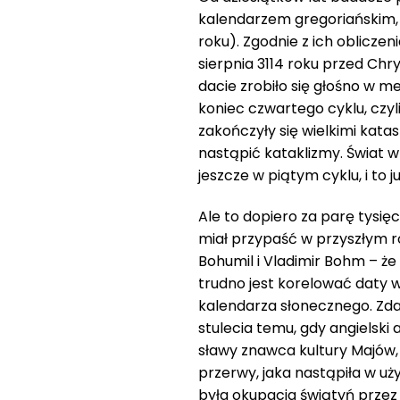
kalendarzem gregoriańskim, c
roku). Zgodnie z ich oblicz
sierpnia 3114 roku przed Chry
dacie zrobiło się głośno w m
koniec czwartego cyklu, czyl
zakończyły się wielkimi kata
nastąpić kataklizmy. Świat w s
jeszcze w piątym cyklu, i to 
Ale to dopiero za parę tysię
miał przypaść w przyszłym r
Bohumil i Vladimir Bohm – że
trudno jest korelować daty 
kalendarza słonecznego. Zd
stulecia temu, gdy angielski
sławy znawca kultury Majów,
przerwy, jaka nastąpiła w u
była okupacja świątyń przez 