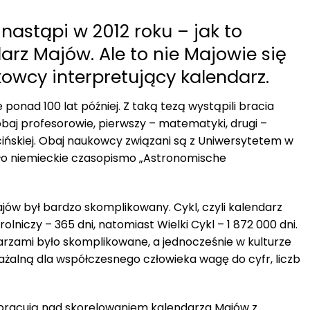
nastąpi w 2012 roku – jak to
arz Majów. Ale to nie Majowie się
kowcy interpretujący kalendarz.
ponad 100 lat później. Z taką tezą wystąpili bracia
baj profesorowie, pierwszy – matematyki, drugi –
Łacińskiej. Obaj naukowcy związani są z Uniwersytetem w
ało niemieckie czasopismo „Astronomische
jów był bardzo skomplikowany. Cykl, czyli kalendarz
rolniczy – 365 dni, natomiast Wielki Cykl – 1 872 000 dni.
darzami było skomplikowane, a jednocześnie w kulturze
żalną dla współczesnego człowieka wagę do cyfr, liczb
 pracują nad skorelowaniem kalendarza Majów z