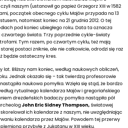
zyli naszym (ustanowił go papież Grzegorz XIII w 1582
eniami, początek obecnego cyklu Majów przypada na 13
stusem, natomiast koniec na 21 grudnia 2012. O tej
ediach pod koniec ubiegłego roku. Data ta oznacza
i czwartego świata. Trzy poprzednie cykle-światy
strofami. Tym razem, po czwartym cyklu, też mają
tarej postaci zniknie, ale nie całkowicie, odrodzi się raz
już będzie ostateczny kres.
cy lat. Bliższy nam koniec, według naukowych obliczeń,
oku. Jednak okazało się – tak twierdzą profesorowie
 nastąpiła naukowa pomyłka. Wzięła się stąd, że bardzo
według rytualnego kalendarza Majów i gregoriańskiego
aniem drezdeńskich badaczy pomyłka nastąpiła pół
 archeolog
John Eric Sidney Thompson,
światowej
 skorelował ich kalendarze z naszym, nie uwzględniając
żywaniu kalendarza przez Majów. Powodem tej przerwy
plemiona przybyłe z Jukatanu w XIII wieku.