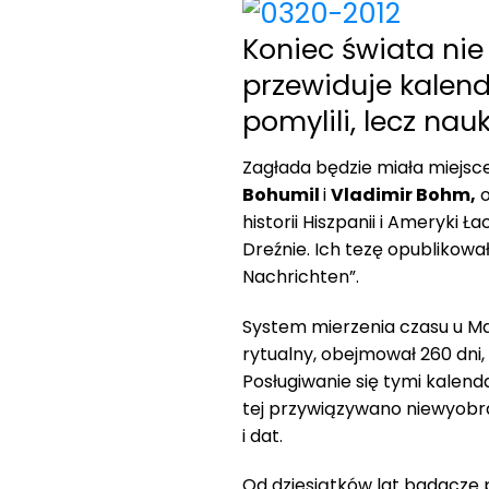
Koniec świata nie 
przewiduje kalend
pomylili, lecz nau
Zagłada będzie miała miejsce 
Bohumil
i
Vladimir Bohm,
o
historii Hiszpanii i Ameryki 
Dreźnie. Ich tezę opublikow
Nachrichten”.
System mierzenia czasu u Ma
rytualny, obejmował 260 dni, 
Posługiwanie się tymi kalen
tej przywiązywano niewyobra
i dat.
Od dziesiątków lat badacze