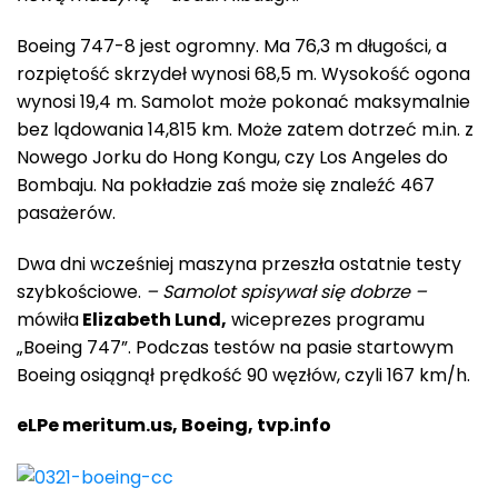
Boeing 747-8 jest ogromny. Ma 76,3 m długości, a
rozpiętość skrzydeł wynosi 68,5 m. Wysokość ogona
wynosi 19,4 m. Samolot może pokonać maksymalnie
bez lądowania 14,815 km. Może zatem dotrzeć m.in. z
Nowego Jorku do Hong Kongu, czy Los Angeles do
Bombaju. Na pokładzie zaś może się znaleźć 467
pasażerów.
Dwa dni wcześniej maszyna przeszła ostatnie testy
szybkościowe.
– Samolot spisywał się dobrze –
mówiła
Elizabeth Lund,
wiceprezes programu
„Boeing 747”. Podczas testów na pasie startowym
Boeing osiągnął prędkość 90 węzłów, czyli 167 km/h.
eLPe meritum.us, Boeing, tvp.info