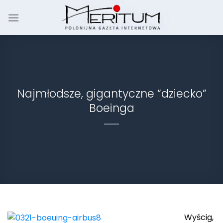
Skip
to
content
Najmłodsze, gigantyczne “dziecko”
Boeinga
Wyścig,