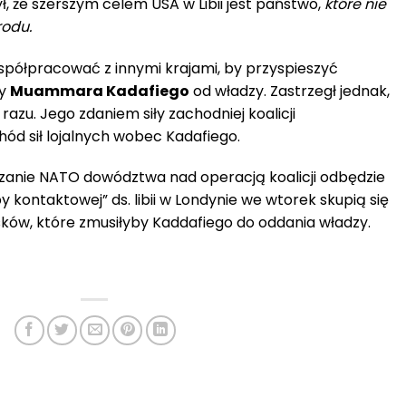
ł, że szerszym celem USA w Libii jest państwo,
które nie
rodu.
spółpracować z innymi krajami, by przyspieszyć
cy
Muammara Kadafiego
od władzy. Zastrzegł jednak,
razu. Jego zdaniem siły zachodniej koalicji
ód sił lojalnych wobec Kadafiego.
azanie NATO dowództwa nad operacją koalicji odbędzie
y kontaktowej” ds. libii w Londynie we wtorek skupią się
sków, które zmusiłyby Kaddafiego do oddania władzy.