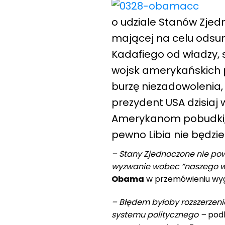
o udziale Stanów Zjedn
mającej na celu odsun
Kadafiego od władzy, s
wojsk amerykańskich 
burzę niezadowolenia
prezydent USA dzisiaj
Amerykanom pobudki, k
pewno Libia nie będzie
– Stany Zjednoczone nie powi
wyzwanie wobec “naszego w
Obama
w przemówieniu wygł
– Błędem byłoby rozszerzenie
systemu politycznego –
podk