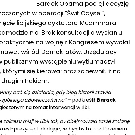
Barack Obama podjął decyzję
oczonych w operacji “Świt Odysei”,
ięcie libijskiego dyktatora Muammara
amodzielnie. Brak konsultacji o wysłaniu
praktycznie na wojnę z Kongresem wywołał
, nawet wśród Demokratów. Urzędujący
 w publicznym wystąpieniu wytłumaczył
tórymi się kierował oraz zapewnił, iż na
 drugim Irakiem.
nny bać się działania, gdy bieg historii stawia
spólnego człowieczeństwa” –
podkreślił
Barack
oszonym na temat interwencji w Libii.
 zakresu misji w Libii tak, by obejmowała także zmianę
reślił prezydent, dodając, że byłoby to powtórzeniem