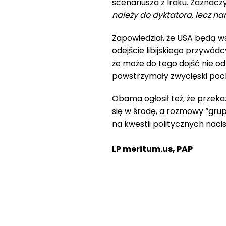
scenariusza z Iraku. Zaznaczy
należy do dyktatora, lecz na
Zapowiedział, że USA będą w
odejście libijskiego przywód
że może do tego dojść nie od 
powstrzymały zwycięski poch
Obama ogłosił też, że przek
się w środę, a rozmowy “grup
na kwestii politycznych naci
LP meritum.us, PAP