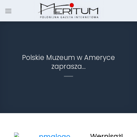
Skip
to
content
Polskie Muzeum w Ameryce
zaprasza…
Wernisaż!