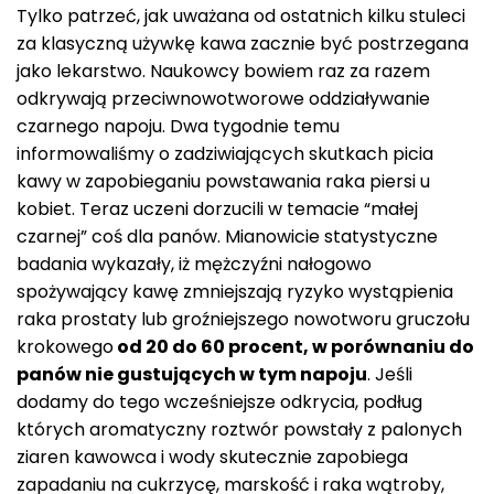
Tylko patrzeć, jak uważana od ostatnich kilku stuleci
za klasyczną używkę kawa zacznie być postrzegana
jako lekarstwo. Naukowcy bowiem raz za razem
odkrywają
przeciwnowotworowe oddziaływanie
czarnego napoju. Dwa tygodnie temu
informowaliśmy o zadziwiających skutkach picia
kawy w zapobieganiu powstawania raka piersi u
kobiet. Teraz uczeni dorzucili w temacie “małej
czarnej” coś dla panów. Mianowicie statystyczne
badania wykazały, iż mężczyźni nałogowo
spożywający kawę zmniejszają ryzyko wystąpienia
raka prostaty lub groźniejszego nowotworu gruczołu
krokowego
od 20 do 60 procent, w porównaniu do
panów nie gustujących w tym napoju
. Jeśli
dodamy do tego wcześniejsze odkrycia, podług
których aromatyczny roztwór powstały z palonych
ziaren kawowca i wody skutecznie zapobiega
zapadaniu na cukrzycę, marskość i raka wątroby,