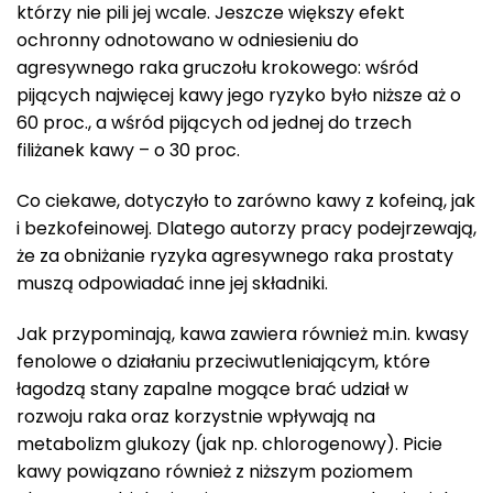
którzy nie pili jej wcale. Jeszcze większy efekt
ochronny odnotowano w odniesieniu do
agresywnego raka gruczołu krokowego: wśród
pijących najwięcej kawy jego ryzyko było niższe aż o
60 proc., a wśród pijących od jednej do trzech
filiżanek kawy – o 30 proc.
Co ciekawe, dotyczyło to zarówno kawy z kofeiną, jak
i bezkofeinowej. Dlatego autorzy pracy podejrzewają,
że za obniżanie ryzyka agresywnego raka prostaty
muszą odpowiadać inne jej składniki.
Jak przypominają, kawa zawiera również m.in. kwasy
fenolowe o działaniu przeciwutleniającym, które
łagodzą stany zapalne mogące brać udział w
rozwoju raka oraz korzystnie wpływają na
metabolizm glukozy (jak np. chlorogenowy). Picie
kawy powiązano również z niższym poziomem