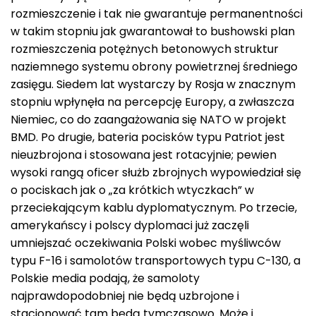
rozmieszczenie i tak nie gwarantuje permanentności
w takim stopniu jak gwarantował to bushowski plan
rozmieszczenia potężnych betonowych struktur
naziemnego systemu obrony powietrznej średniego
zasięgu. Siedem lat wystarczy by Rosja w znacznym
stopniu wpłynęła na percepcję Europy, a zwłaszcza
Niemiec, co do zaangażowania się NATO w projekt
BMD. Po drugie, bateria pocisków typu Patriot jest
nieuzbrojona i stosowana jest rotacyjnie; pewien
wysoki rangą oficer służb zbrojnych wypowiedział się
o pociskach jak o „za krótkich wtyczkach” w
przeciekającym kablu dyplomatycznym. Po trzecie,
amerykańscy i polscy dyplomaci już zaczęli
umniejszać oczekiwania Polski wobec myśliwców
typu F-16 i samolotów transportowych typu C-130, a
Polskie media podają, że samoloty
najprawdopodobniej nie będą uzbrojone i
stacjonować tam będą tymczasowo. Może i