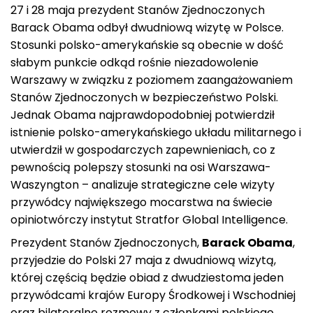
27 i 28 maja prezydent Stanów Zjednoczonych
Barack Obama odbył dwudniową wizytę w Polsce.
Stosunki polsko-amerykańskie są obecnie w dość
słabym punkcie odkąd rośnie niezadowolenie
Warszawy w związku z poziomem zaangażowaniem
Stanów Zjednoczonych w bezpieczeństwo Polski.
Jednak Obama najprawdopodobniej potwierdził
istnienie polsko-amerykańskiego układu militarnego i
utwierdził w gospodarczych zapewnieniach, co z
pewnością polepszy stosunki na osi Warszawa-
Waszyngton – analizuje strategiczne cele wizyty
przywódcy największego mocarstwa na świecie
opiniotwórczy instytut Stratfor Global Intelligence.
Prezydent Stanów Zjednoczonych,
Barack Obama
,
przyjedzie do Polski 27 maja z dwudniową wizytą,
której częścią będzie obiad z dwudziestoma jeden
przywódcami krajów Europy Środkowej i Wschodniej
oraz bilateralne rozmowy z członkami polskiego