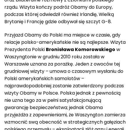
rządu. Wizyta kończy podróż Obamy do Europy,
podczas której odwiedził również Irlandię, Wielką
Brytanię i Francję gdzie odbywał się szczyt G-8.
Przyjazd Obamy do Polski ma miejsce w czasie, gdy
relacje polsko-amerykańskie nie są najlepsze. Wizyta
Prezydenta Polski
Bronisława Komorowskiego
w
Waszyngtonie w grudniu 2010 roku została w
Warszawie uznana za porażkę. Jeden z owoców tej
grudniowej wizyty – umowa o czasowym wysłaniu do
Polski amerykańskich samolotów –
najprawdopodobniej zostanie zatwierdzony podczas
wizyty Obamy w Polsce. Polska jednak z pewnością
nie uzna tego za w pełni satysfakcjonującą
gwarancję bezpieczeństwa; jednak Obama
przyjeżdża z zapewnieniami, że Waszyngton zamierza
wzmocnić swą obecność w strategicznych gałęziach
polskiego przemysłu – eksploatacji złóż gazu i energii