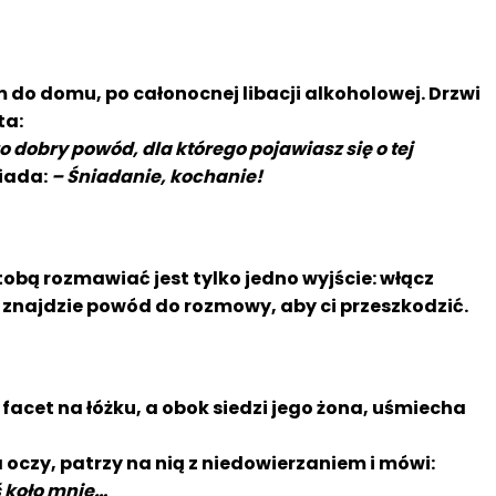
 do domu, po całonocnej libacji alkoholowej. Drzwi
ta:
 dobry powód, dla którego pojawiasz się o tej
iada:
– Śniadanie, kochanie!
tobą rozmawiać jest tylko jedno wyjście: włącz
znajdzie powód do rozmowy, aby ci przeszkodzić.
y facet na łóżku, a obok siedzi jego żona, uśmiecha
 oczy, patrzy na nią z niedowierzaniem i mówi:
aś koło mnie…