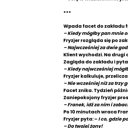
***
Wpada facet do zakładu fr
– Kiedy mógłby pan mnie o
Fryzjer rozgląda się po zak
– Najwcześniej za dwie god
Klient wychodzi. Na drugi 
Zagląda do zakładu i pyta
– Kiedy najwcześniej mógłb
Fryzjer kalkuluje, przelic
– Nie wcześniej niż za trzy 
Facet znika. Tydzień późni
Zaniepokojony fryzjer pros
– Franek, idź za nim i zobacz
Po 10 minutach wraca Fran
Fryzjer pyta: –
I co, gdzie p
– Do twojej żony!