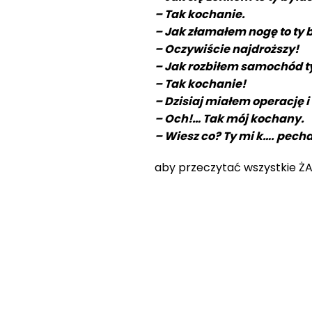
– Tak kochanie.
– Jak złamałem nogę to ty 
– Oczywiście najdroższy!
– Jak rozbiłem samochód ty
– Tak kochanie!
– Dzisiaj miałem operację i
– Och!… Tak mój kochany.
– Wiesz co? Ty mi k…. pecha
aby przeczytać wszystkie ŻAR