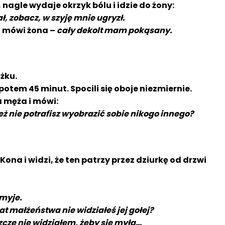
 nagle wydaje okrzyk bólu i idzie do żony:
ł, zobacz, w szyję mnie ugryzł.
 mówi żona –
cały dekolt mam pokąsany.
żku.
potem 45 minut. Spocili się oboje niezmiernie.
 męża i mówi:
Też nie potrafisz wyobrazić sobie nikogo innego?
ona i widzi, że ten patrzy przez dziurkę od drzwi
 myje.
at małżeństwa nie widziałeś jej gołej?
szcze nie widziałem, żeby się myła…