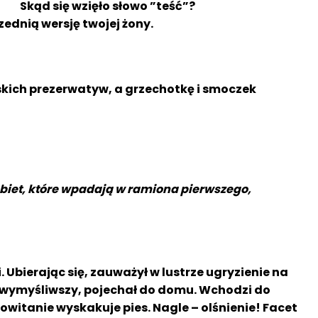
Skąd się wzięło słowo ”teść”?
ednią wersję twojej żony.
ńskich prezerwatyw, a grzechotkę i smoczek
kobiet, które wpadają w ramiona pierwszego,
Ubierając się, zauważył w lustrze ugryzienie na
ie wymyśliwszy, pojechał do domu. Wchodzi do
owitanie wyskakuje pies. Nagle – olśnienie! Facet