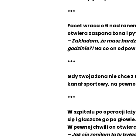
***
Facet wraca o 6 nad ranem
otwiera zaspana żona i py
– Zakładam, że masz bardzo
godzinie?!
Na co on odpow
***
Gdy twoja żona nie chce z 
kanał sportowy, na pewno 
***
W szpitalu po operacji leż
się i głaszcze go po głowie.
W pewnej chwili on otwiera
– Jak się żeniłem to ty był