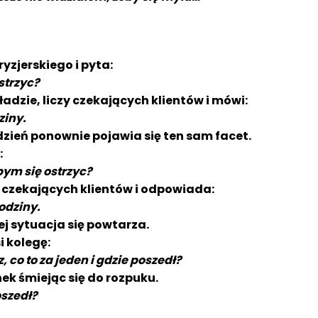
yzjerskiego i pyta:
strzyc?
ładzie, liczy czekających klientów i mówi:
ziny.
dzień ponownie pojawia się ten sam facet.
:
ym się ostrzyc?
za czekających klientów i odpowiada:
godziny.
ej sytuacja się powtarza.
i kolegę:
, co to za jeden i gdzie poszedł?
ek śmiejąc się do rozpuku.
oszedł?