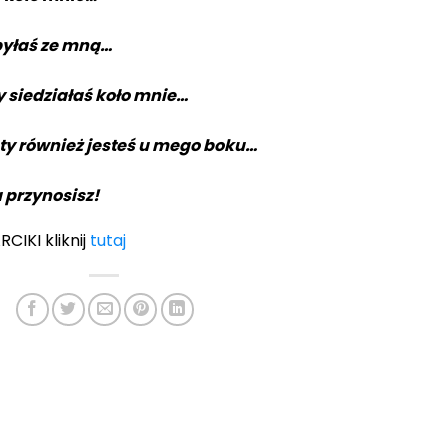
byłaś ze mną…
 siedziałaś koło mnie…
 ty również jesteś u mego boku…
 przynosisz!
CIKI kliknij
tutaj