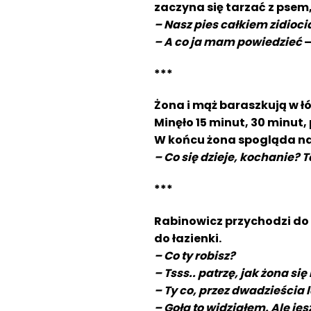
zaczyna się tarzać z psem,
– Nasz pies całkiem zidiocia
– A co ja mam powiedzieć
–
***
Żona i mąż baraszkują w łó
Minęło 15 minut, 30 minut, 
W końcu żona spogląda na
– Co się dzieje, kochanie? 
***
Rabinowicz przychodzi do K
do łazienki.
– Co ty robisz?
– Tsss.. patrzę, jak żona się
– Ty co, przez dwadzieścia l
– Gołą to widziałem. Ale je