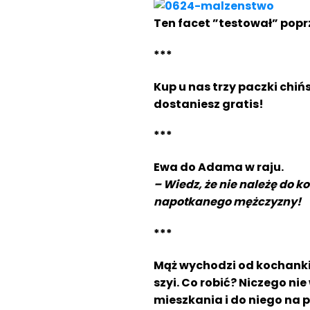
Ten facet ”testował” poprz
***
Kup u nas trzy paczki chi
dostaniesz gratis!
***
Ewa do Adama w raju.
– Wiedz, że nie należę do 
napotkanego mężczyzny!
***
Mąż wychodzi od kochanki. 
szyi. Co robić? Niczego n
mieszkania i do niego na p