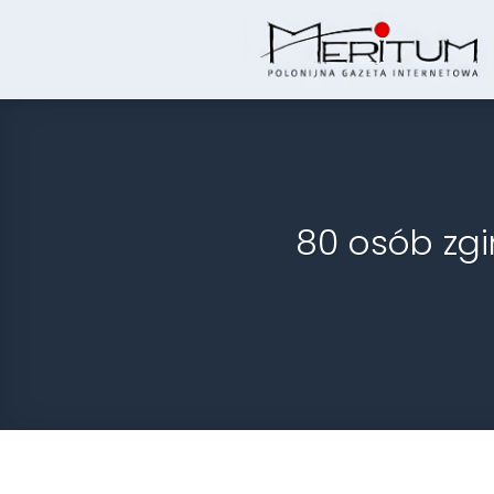
Skip
to
content
80 osób zgi