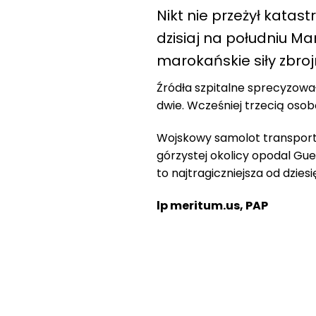
Nikt nie przeżył
katastr
dzisiaj na południu M
marokańskie siły zbro
Źródła szpitalne sprecyzował
dwie. Wcześniej trzecią oso
Wojskowy samolot transportow
górzystej okolicy opodal Gu
to najtragiczniejsza od dzie
lp meritum.us, PAP