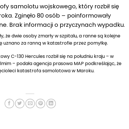
ofy samolotu wojskowego, który rozbił się
aroka. Zginęło 80 osób – poinformowały
jne. Brak informacji o przyczynach wypadku.
y, że dwie osoby zmarły w szpitalu, a ranne są kolejne
bę uznano za ranną w katastrofie przez pomyłkę.
y C-130 Hercules rozbił się na południu kraju – w
elmim – podała agencja prasowa MAP podkreślając, że
sięcioleci katastrofa samolotowa w Maroku.