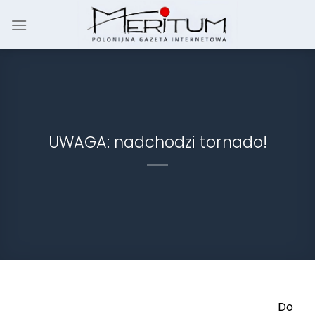
Skip
to
content
UWAGA: nadchodzi tornado!
Do