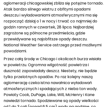
aglomeracji chicagowskiej zbliża się potężne tornado.
Atak bardzo silnego wiatru z obfitymi opadami
deszczu i wyładowaniami atmosferycznymi ma się
rozpocząć dzisiaj o 1 w nocy i trwać co najmniej do
godzin rannych w czwartek, 28 lipca. Najbardziej
zagrożone są północne przedmieścia, gdzie
przewidywane są najobfitsze opady deszczu.
National Weather Service ostrzega przed możliwymi
powodziami.
Przez całą środę w Chicago i okolicach burza wisiała
w powietrzu. Ogromna wilgotność powietrza i
duszność zapowiadały deszcz. Niestety, nie będzie
tylko przelotnych opadów. Po raz kolejny naszą
aglomerację czeka istna nawałnica wyładowań
atmosferycznych i spadających z nieba ton wody.
Powiaty Cook, DuPage, Lake, Will, McHenry i Kane
nawiedzi tornado. Spodziewane są opady wielkości
od 1 do 3 cali (ponad 6,5 cm) wody na godzinę, co