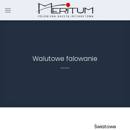
Skip
to
content
Walutowe falowanie
Światowe