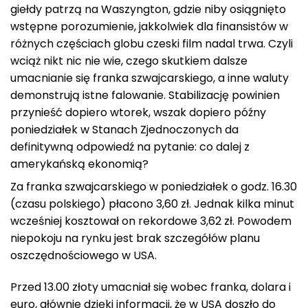
giełdy patrzą na Waszyngton, gdzie niby osiągnięto
wstępne porozumienie, jakkolwiek dla finansistów w
różnych częściach globu czeski film nadal trwa. Czyli
wciąż nikt nic nie wie, czego skutkiem dalsze
umacnianie się franka szwajcarskiego, a inne waluty
demonstrują istne falowanie. Stabilizację powinien
przynieść dopiero wtorek, wszak dopiero późny
poniedziałek w Stanach Zjednoczonych da
definitywną odpowiedź na pytanie: co dalej z
amerykańską ekonomią?
Za franka szwajcarskiego w poniedziałek o godz. 16.30
(czasu polskiego) płacono 3,60 zł. Jednak kilka minut
wcześniej kosztował on rekordowe 3,62 zł. Powodem
niepokoju na rynku jest brak szczegółów planu
oszczędnościowego w USA.
Przed 13.00 złoty umacniał się wobec franka, dolara i
euro, głównie dzięki informacji, że w USA doszło do