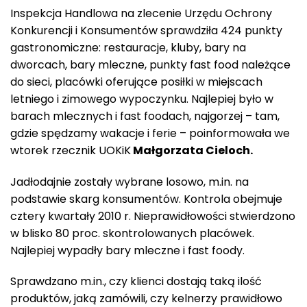
Inspekcja Handlowa na zlecenie Urzędu Ochrony
Konkurencji i Konsumentów sprawdziła 424 punkty
gastronomiczne: restauracje, kluby, bary na
dworcach, bary mleczne, punkty fast food należące
do sieci, placówki oferujące posiłki w miejscach
letniego i zimowego wypoczynku. Najlepiej było w
barach mlecznych i fast foodach, najgorzej – tam,
gdzie spędzamy wakacje i ferie – poinformowała we
wtorek rzecznik UOKiK
Małgorzata Cieloch.
Jadłodajnie zostały wybrane losowo, m.in. na
podstawie skarg konsumentów. Kontrola obejmuje
cztery kwartały 2010 r. Nieprawidłowości stwierdzono
w blisko 80 proc. skontrolowanych placówek.
Najlepiej wypadły bary mleczne i fast foody.
Sprawdzano m.in., czy klienci dostają taką ilość
produktów, jaką zamówili, czy kelnerzy prawidłowo