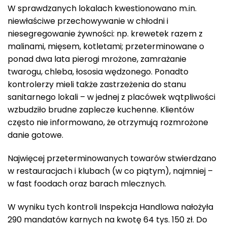
W sprawdzanych lokalach kwestionowano m.in.
niewłaściwe przechowywanie w chłodni i
niesegregowanie żywności: np. krewetek razem z
malinami, mięsem, kotletami; przeterminowane o
ponad dwa lata pierogi mrożone, zamrażanie
twarogu, chleba, łososia wędzonego. Ponadto
kontrolerzy mieli także zastrzeżenia do stanu
sanitarnego lokali – w jednej z placówek wątpliwości
wzbudziło brudne zaplecze kuchenne. Klientów
często nie informowano, że otrzymują rozmrożone
danie gotowe.
Najwięcej przeterminowanych towarów stwierdzano
w restauracjach i klubach (w co piątym), najmniej –
w fast foodach oraz barach mlecznych.
W wyniku tych kontroli Inspekcja Handlowa nałożyła
290 mandatów karnych na kwotę 64 tys. 150 zł. Do