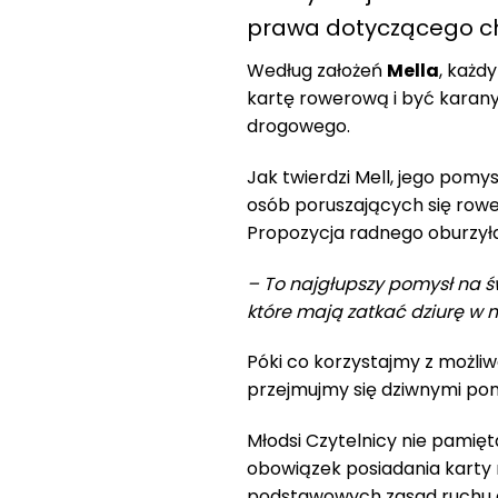
prawa dotyczącego ch
Według założeń
Mella
, każd
kartę rowerową i być karany
drogowego.
Jak twierdzi Mell, jego pomys
osób poruszających się rower
Propozycja radnego oburzył
– To najgłupszy pomysł na św
które mają zatkać dziurę w m
Póki co korzystajmy z możliw
przejmujmy się dziwnymi po
Młodsi Czytelnicy nie pamięta
obowiązek posiadania karty 
podstawowych zasad ruchu d