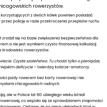
icagowskich rowerzystów.
y korzystających z dwóch kółek powinien posiadać
 przez policję w razie przekroczenia przepisów ruchu
ł zrodził się na bazie zwiększenia bezpieczeństwa dla
em a nie jest wynikiem czysto finansowej kalkulacji.
a środowisko rowerzystów.
iecie. Czyste szaleństwo. Tu chodzi tylko o pieniądze,
iejskim deficycie –
twierdzą kolarze-amatorzy.
ości jazdy rowerem bez karty rowerowej i nie
mysłami chicagowskich radnych.
ją, ale w Polsce lat 60. ubiegłego wieku istniał
rowerowej, co wiązało się ze sprawdzianem znajomości
rogowego. Ciekawe, że po pięciu dekadach ktoś w