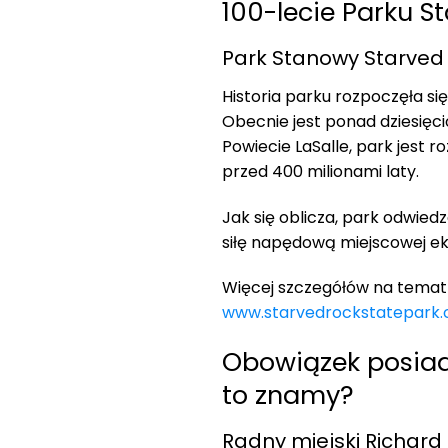
100-lecie Parku S
Park Stanowy Starved Ro
Historia parku rozpoczęła si
Obecnie jest ponad dziesięcio
Powiecie LaSalle, park jest 
przed 400 milionami laty.
Jak się oblicza, park odwied
siłę napędową miejscowej ek
Więcej szczegółów na temat 
www.starvedrockstatepark.
Obowiązek posiad
to znamy?
Radny miejski Richar