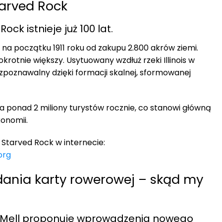
tarved Rock
ck istnieje już 100 lat.
ę na początku 1911 roku od zakupu 2.800 akrów ziemi.
krotnie większy. Usytuowany wzdłuż rzeki Illinois w
rozpoznawalny dzięki formacji skalnej, sformowanej
za ponad 2 miliony turystów rocznie, co stanowi główną
onomii.
Starved Rock w internecie:
org
ania karty rowerowej – skąd my
d Mell proponuje wprowadzenia nowego