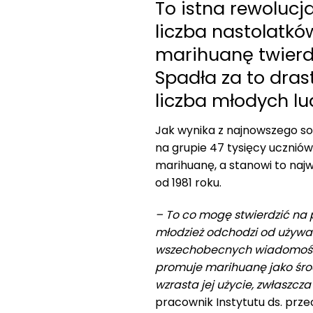
To istna rewolucj
liczba nastolatk
marihuanę twierdz
Spadła za to dras
liczba młodych lu
Jak wynika z najnowszego s
na grupie 47 tysięcy uczniów,
marihuanę, a stanowi to na
od 1981 roku.
– To co mogę stwierdzić na 
młodzież odchodzi od używa
wszechobecnych wiadomości o
promuje marihuanę jako śro
wzrasta jej użycie, zwłaszcz
pracownik Instytutu ds. prze