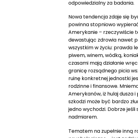
odpowiedzialny za badania.
Nowa tendencja zdaje się by
powinna stopniowo wypierać 
Amerykanie – rzeczywiście te
dewastując zdrowia nawet pr
wszystkim w życiu: prawda le
piwem, winem, wódką, koniak
czasami mają działanie wręcz
granicę rozsądnego picia wsz
ruinę konkretnej jednostki j
rodzinne i finansowe. Mnie
Amerykanów, iż hulaj dusza 
szkodzi może być bardzo złu
jedno wychodzi. Dobrze jeśli s
nadmiarem.
Tematem na zupełnie inną r