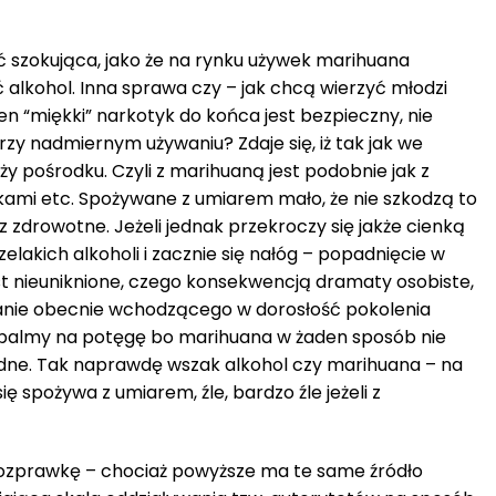
ć szokująca, jako że na rynku używek marihuana
alkohol. Inna sprawa czy – jak chcą wierzyć młodzi
n “miękki” narkotyk do końca jest bezpieczny, nie
zy nadmiernym używaniu? Zdaje się, iż tak jak we
ży pośrodku. Czyli z marihuaną jest podobnie jak z
ami etc. Spożywane z umiarem mało, że nie szkodzą to
 zdrowotne. Jeżeli jednak przekroczy się jakże cienką
elakich alkoholi i zacznie się nałóg – popadnięcie w
est nieuniknione, czego konsekwencją dramaty osobiste,
manie obecnie wchodzącego w dorosłość pokolenia
i palmy na potęgę bo marihuana w żaden sposób nie
dne. Tak naprawdę wszak alkohol czy marihuana – na
ię spożywa z umiarem, źle, bardzo źle jeżeli z
ozprawkę – chociaż powyższe ma te same źródło