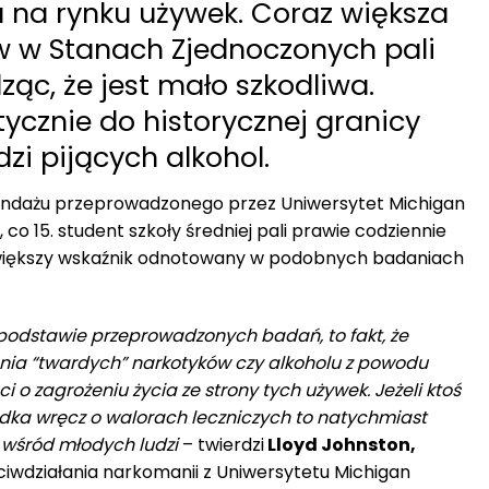
a na rynku używek. Coraz większa
ów w Stanach Zjednoczonych pali
ąc, że jest mało szkodliwa.
tycznie do historycznej granicy
dzi pijących alkohol.
ondażu przeprowadzonego przez Uniwersytet Michigan
 co 15. student szkoły średniej pali prawie codziennie
jwiększy wskaźnik odnotowany w podobnych badaniach
podstawie przeprowadzonych badań, to fakt, że
nia “twardych” narkotyków czy alkoholu z powodu
 zagrożeniu życia ze strony tych używek. Jeżeli ktoś
dka wręcz o walorach leczniczych to natychmiast
a wśród młodych ludzi
– twierdzi
Lloyd Johnston,
ciwdziałania narkomanii z Uniwersytetu Michigan