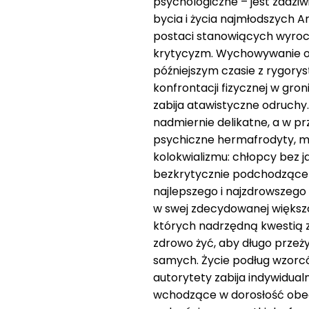
psychologiczne – jest zadzi
bycia i życia najmłodszych
postaci stanowiących wyrocz
krytycyzm. Wychowywanie o
późniejszym czasie z rygory
konfrontacji fizycznej w gro
zabija atawistyczne odruchy
nadmiernie delikatne, a w prz
psychiczne hermafrodyty, m
kolokwializmu: chłopcy bez 
bezkrytycznie podchodzące
najlepszego i najzdrowszego 
w swej zdecydowanej większo
których nadrzędną kwestią zd
zdrowo żyć, aby długo przeży
samych. Życie podług wzorc
autorytety zabija indywidual
wchodzące w dorosłość obe