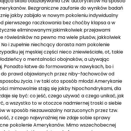
wiająca skala oddziaływania tzw. autorytetów na sposób
 Amerykanów. Bezgraniczne zaufanie do wyników badań
nię jakby zabijało w nowym pokoleniu indywidualny
d pierwszego raczkowania bez choćby klapsa a w
stycznie eliminowanymi jakimikolwiek przejawami
nie rówieśników na pewno ma wiele plusów, jakkolwiek
. No i zupełnie niechcący dorasta nam pokolenie
ypadku jej męskiej części nieco zniewieściałe, ot, takie
łodzieńcy o mentalności obojnaków, a używając
jaj. Ponadto łatwe do formowania w nawykach, bo i
 do prawd objawianych przez niby-fachowców od
sposobu życia. I w taki oto sposób młodzi Amerykanie
ści mimowolnie stają się jakby hipochondrykami, dla
aje się być: co jeść, czego używać a czego unikać, jak
ć, a wszystko to w otoczce nadmiernej troski o siebie
ów w sposób niezauważalny narzuconych przez tzw.
ność, z czego najwyraźniej nie zdaje sobie sprawy
cne pokolenie Amerykanów. Mimo wszechobecnej