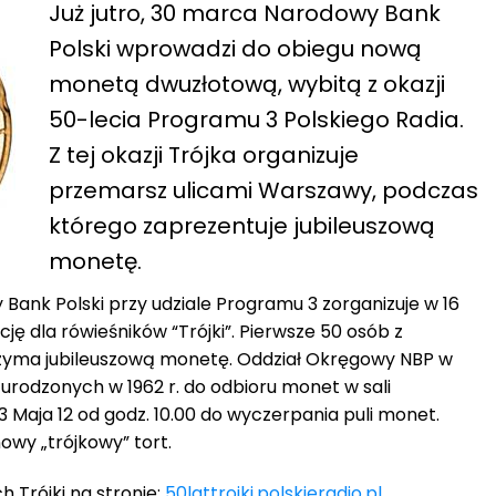
Już jutro, 30 marca Narodowy Bank
Polski wprowadzi do obiegu nową
monetą dwuzłotową, wybitą z okazji
50-lecia Programu 3 Polskiego Radia.
Z tej okazji Trójka organizuje
przemarsz ulicami Warszawy, podczas
którego zaprezentuje jubileuszową
monetę.
ank Polski przy udziale Programu 3 zorganizuje w 16
ję dla rówieśników “Trójki”. Pierwsze 50 osób z
rzyma jubileuszową monetę. Oddział Okręgowy NBP w
urodzonych w 1962 r. do odbioru monet w sali
 3 Maja 12 od godz. 10.00 do wyczerpania puli monet.
owy „trójkowy” tort.
h Trójki na stronie:
50lattrojki.polskieradio.pl