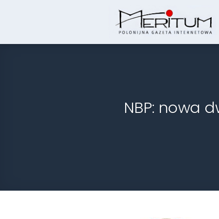
Skip
to
content
NBP: nowa dw