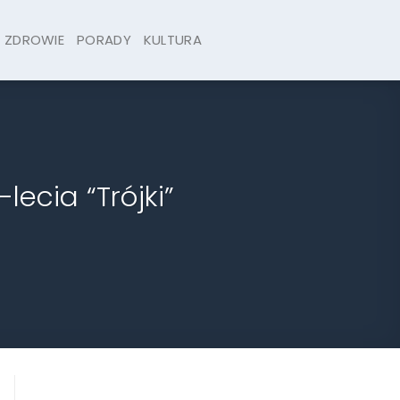
ZDROWIE
PORADY
KULTURA
ecia “Trójki”