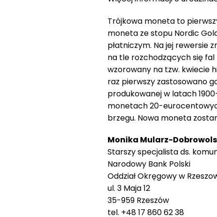
Trójkowa moneta to pierwszy
moneta ze stopu Nordic Gold
płatniczym. Na jej rewersie zn
na tle rozchodzących się fal
wzorowany na tzw. kwiecie hi
raz pierwszy zastosowano go
produkowanej w latach 1900-
monetach 20-eurocentowych.
brzegu. Nowa moneta zostan
Monika Mularz-Dobrowol
Starszy specjalista ds. komun
Narodowy Bank Polski
Oddział Okręgowy w Rzeszo
ul. 3 Maja 12
35-959 Rzeszów
tel. +48 17 860 62 38