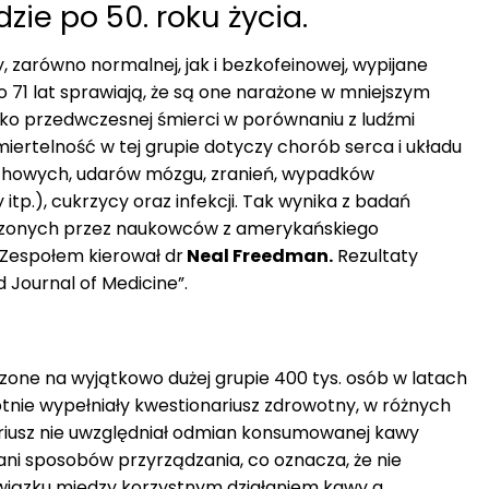
dzie po 50. roku życia.
wy, zarówno normalnej, jak i bezkofeinowej, wypijane
 71 lat sprawiają, że są one narażone w mniejszym
zyko przedwczesnej śmierci w porównaniu z ludźmi
miertelność w tej grupie dotyczy chorób serca i układu
chowych, udarów mózgu, zranień, wypadków
itp.), cukrzycy oraz infekcji. Tak wynika z badań
zonych przez naukowców z amerykańskiego
 Zespołem kierował dr
Neal Freedman.
Rezultaty
 Journal of Medicine”.
one na wyjątkowo dużej grupie 400 tys. osób w latach
rotnie wypełniały kwestionariusz zdrowotny, w różnych
riusz nie uwzględniał odmian konsumowanej kawy
ni sposobów przyrządzania, co oznacza, że nie
iązku między korzystnym działaniem kawy a