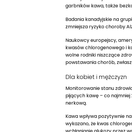
garbników kawa, także bezko
Badania kanadyjskie na grup
zmniejsza ryzyko choroby Al
Naukowcy europejscy, ameryk
kwasów chlorogenowego i ka
wolne rodniki niszczące zdro
powstawania chorób, zwłasz
Dla kobiet i mężczyzn
Monitorowanie stanu zdrowia 
pijących kawę – co najmniej 
nerkową.
Kawa wpływa pozytywnie na
wykazano, że kwas chlorogen
wchłanianie glukozy przez w