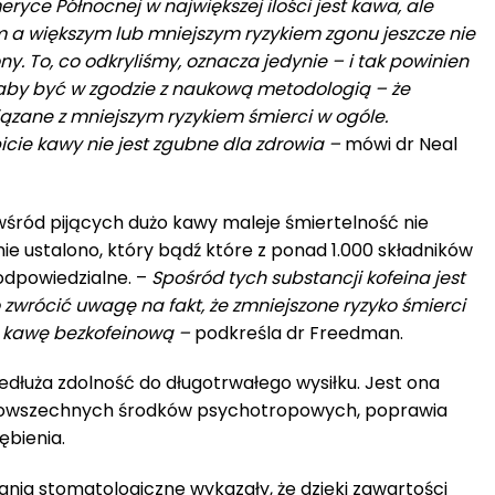
ce Północnej w największej ilości jest kawa, ale
m a większym lub mniejszym ryzykiem zgonu jeszcze nie
ny. To, co odkryliśmy, oznacza jedynie – i tak powinien
aby być w zgodzie z naukową metodologią – że
zane z mniejszym ryzykiem śmierci w ogóle.
icie kawy nie jest zgubne dla zdrowia –
mówi dr Neal
śród pijących dużo kawy maleje śmiertelność nie
nie ustalono, który bądź które z ponad 1.000 składników
odpowiedzialne. –
Spośród tych substancji kofeina jest
 zwrócić uwagę na fakt, że zmniejszone ryzyko śmierci
h kawę bezkofeinową –
podkreśla dr Freedman.
edłuża zdolność do długotrwałego wysiłku. Jest ona
 powszechnych środków psychotropowych, poprawia
ębienia.
ia stomatologiczne wykazały, że dzięki zawartości