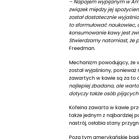
– Napojem wypijanym w Amery
związek między jej spożycie
został dostatecznie wyjaśnio
to sformułować naukowiec, 
konsumowanie kawy jest zwią
Stwierdzamy natomiast, że p
Freedman.
Mechanizm powodujący, że w
został wyjaśniony, ponieważ 
zawartych w kawie są za to 
najlepiej zbadana, ale warto
dotyczy także osób pijącyc
Kofeina zawarta w kawie prz
także jednym z najbardziej
nastrój, osłabia stany przygn
Poza tym amerykańskie badan