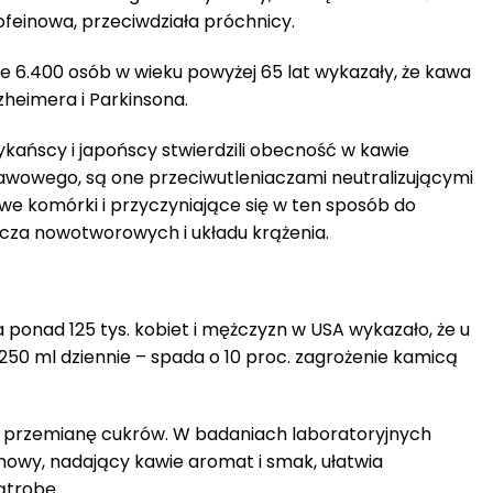
feinowa, przeciwdziała próchnicy.
ie 6.400 osób w wieku powyżej 65 lat wykazały, że kawa
zheimera i Parkinsona.
ańscy i japońscy stwierdzili obecność w kawie
wowego, są one przeciwutleniaczami neutralizującymi
we komórki i przyczyniające się w ten sposób do
cza nowotworowych i układu krążenia.
ponad 125 tys. kobiet i mężczyzn w USA wykazało, że u
250 ml dziennie – spada o 10 proc. zagrożenie kamicą
 przemianę cukrów. W badaniach laboratoryjnych
owy, nadający kawie aromat i smak, ułatwia
ątrobę.