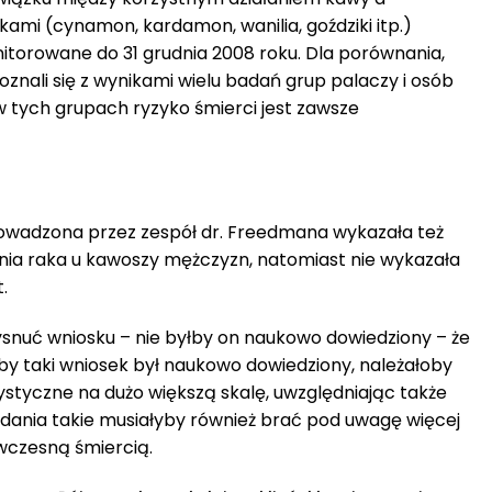
tkami (cynamon, kardamon, wanilia, goździki itp.)
itorowane do 31 grudnia 2008 roku. Dla porównania,
ali się z wynikami wielu badań grup palaczy i osób
 tych grupach ryzyko śmierci jest zawsze
rowadzona przez zespół dr. Freedmana wykazała też
enia raka u kawoszy mężczyzn, natomiast nie wykazała
.
snuć wniosku – nie byłby on naukowo dowiedziony – że
Aby taki wniosek był naukowo dowiedziony, należałoby
styczne na dużo większą skalę, uwzględniając także
adania takie musiałyby również brać pod uwagę więcej
czesną śmiercią.