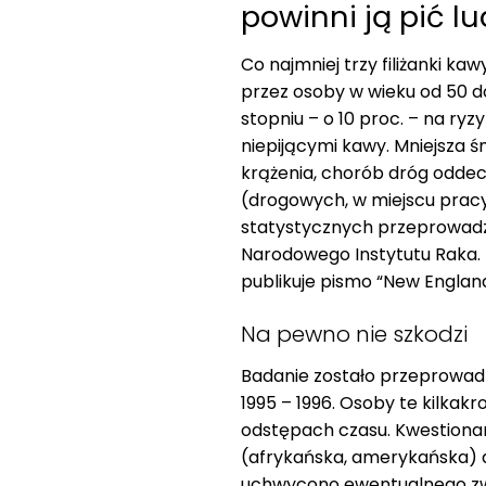
powinni ją pić lu
Co najmniej trzy filiżanki ka
przez osoby w wieku od 50 do
stopniu – o 10 proc. – na ry
niepijącymi kawy. Mniejsza ś
krążenia, chorób dróg odde
(drogowych, w miejscu pracy 
statystycznych przeprowad
Narodowego Instytutu Raka.
publikuje pismo “New England
Na pewno nie szkodzi
Badanie zostało przeprowadz
1995 – 1996. Osoby te kilkak
odstępach czasu. Kwestiona
(afrykańska, amerykańska) a
uchwycono ewentualnego zw