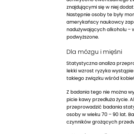
znajdującymi się w niej doda
Następnie osoby te były mon
amerykańscy naukowcy zapozn
nadużywających alkoholu – w
podwyższone.
Dla mózgu i mięśni
Statystyczna analiza przep
lekki wzrost ryzyka wystąpi
takiego związku wśród kobiet
Z badania tego nie można wy
picie kawy przedłuża życie. 
przeprowadzić badania staty
osoby w wieku 70 – 90 lat. B
czynników grożących przedw