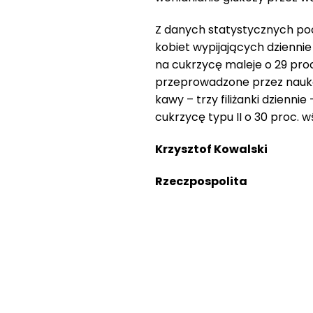
Z danych statystycznych poc
kobiet wypijających dziennie
na cukrzycę maleje o 29 pro
przeprowadzone przez nauko
kawy – trzy filiżanki dzien
cukrzycę typu II o 30 proc. w
Krzysztof Kowalski
Rzeczpospolita