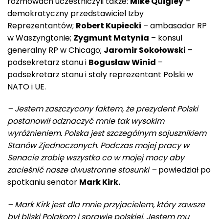
rozmowach uczestniczyli także:
Mike Quigley
–
demokratyczny przedstawiciel Izby
Reprezentantów
;
Robert Kupiecki
– ambasador RP
w Waszyngtonie;
Zygmunt Matynia
– konsul
generalny RP w Chicago;
Jaromir Sokołowski
–
podsekretarz stanu i
Bogusław Winid
–
podsekretarz stanu i stały reprezentant Polski w
NATO i UE.
– Jestem zaszczycony faktem, że prezydent Polski
postanowił odznaczyć mnie tak wysokim
wyróżnieniem. Polska jest szczególnym sojusznikiem
Stanów Zjednoczonych. Podczas mojej pracy w
Senacie zrobię wszystko co w mojej mocy aby
zacieśnić nasze dwustronne stosunki –
powiedział po
spotkaniu senator
Mark Kirk.
– Mark Kirk jest dla mnie przyjacielem, który zawsze
był bliski Polakom i sprawie polskiej. Jestem mu