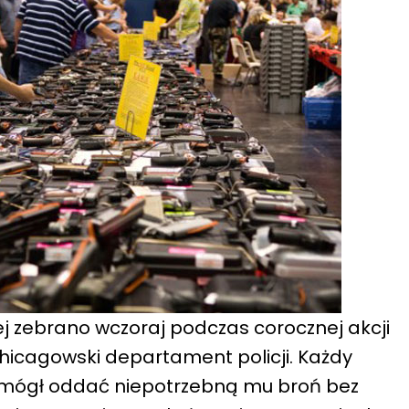
ej zebrano wczoraj podczas corocznej akcji
hicagowski departament policji. Każdy
mógł oddać niepotrzebną mu broń bez