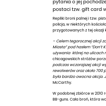
pytania o jej pochodz
postaci tzw. gift card
Repliki broni palnej i tzw. p
policja, w niektórych kościoł
przygotowanych z tej okazji
– Celem tegorocznej akcji z
Miasta” pod hasłem “Don’t Ki
używania której na ulicach 
chicagowskich stróżów por
podczas wczorajszej akcji w
rewolwerów oraz około 700 pis
była bardzo owocna akcja. J
McCarthy.
W podobnej zbiórce w 2010 ro
BB-guns. Cała broń, która wc