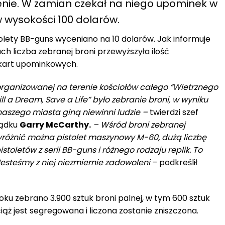
enie. W zamian czekał na niego upominek w
 w wysokości 100 dolarów.
istolety BB-guns wyceniano na 10 dolarów. Jak informuje
ach liczba zebranej broni przewyższyła ilość
 kart upominkowych.
organizowanej na terenie kościołów całego “Wietrznego
ll a Dream, Save a Life” było zebranie broni, w wyniku
naszego miasta giną niewinni ludzie –
twierdzi szef
ządku
Garry McCarthy.
– Wśród broni zebranej
yróżnić można pistolet maszynowy M-60, dużą liczbę
toletów z serii BB-guns i różnego rodzaju replik. To
esteśmy z niej niezmiernie zadowoleni
– podkreślił
ku zebrano 3.900 sztuk broni palnej, w tym 600 sztuk
iąż jest segregowana i liczona zostanie zniszczona.