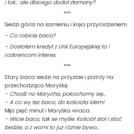
i tok… ale dlacego dodoł złamany?
***
Siedzi góral na kamieniu i kręci przyrodzeniem.
– Co robicie baco?
– Dostołem kredyt z Unii Europejskiej to i
rozkrencom interes.
***
Stary baca siedzi na przyzbie i patrzy na
przechodząca Maryśkę.
– Chodź no Marycha, pokochomy się…
– A co wy tez baco, do kościoła idem!
Mija pięć minut i Maryśka wraca.
– Wicie baco, tak se myśle. Kościół stoł i stoć
bedzie, a z womi to juz róznie bywo…