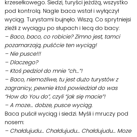
krzesełkowego. Siedzi, turyści jeżdżą, wszystko
pod kontrolą. Nagle baca wstał i wyłączył
wyciąg. Turystami bujnęło. Wiszą. Co sprytniejsi
zleźli z wyciągu po słupach i lecą do bacy:
– Baco, baco, co robicie? Zimno jest, tamci
pozamarzają, puśćcie ten wyciąg!
– Nie pusce!!!
– Dlaczego?
– Ktoś pedzioł do mnie “ch…”!
– Baco, niemożliwe, tu jest dużo turystów z
zagranicy, pewnie ktoś powiedział do was
“How do You do”, czyli “jak się macie”!
– A moze… dobze, pusce wyciąg.
Baca puścił wyciąg i siedzi. Myśli i mruczy pod
nosem:
– Chałdujudu… Chałdujudu… Chałdujudu… Moze