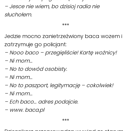
– Jesce nie wiem, bo dzisioj radia nie
słuchołem.
***
Jedzie mocno zanietrzeźwiony baca wozem i
zatrzymuje go policjant:
– Nooo baco – przegięliście! Kartę woźnicy!
– Ni mom…
– No to dowód osobisty.
– Ni mom…
– No to paszport, legitymację – cokolwiek!
– Ni mom…
– Ech baco… adres podajcie.
– www. baca.pl
***