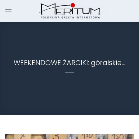
Skip
to
content
WEEKENDOWE ŻARCIKI: góralskie…