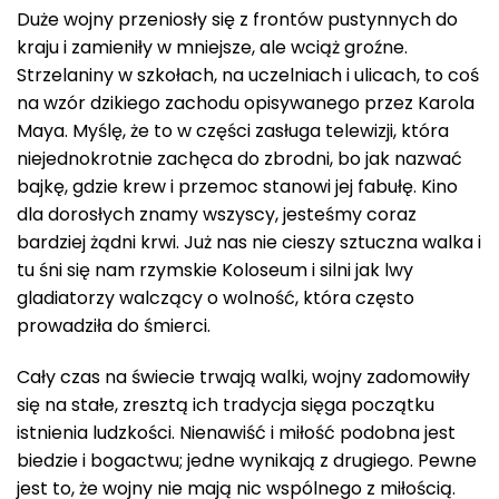
Duże wojny przeniosły się z frontów pustynnych do
kraju i zamieniły w mniejsze, ale wciąż groźne.
Strzelaniny w szkołach, na uczelniach i ulicach, to coś
na wzór dzikiego zachodu opisywanego przez Karola
Maya. Myślę, że to w części zasługa telewizji, która
niejednokrotnie zachęca do zbrodni, bo jak nazwać
bajkę, gdzie krew i przemoc stanowi jej fabułę. Kino
dla dorosłych znamy wszyscy, jesteśmy coraz
bardziej żądni krwi. Już nas nie cieszy sztuczna walka i
tu śni się nam rzymskie Koloseum i silni jak lwy
gladiatorzy walczący o wolność, która często
prowadziła do śmierci.
Cały czas na świecie trwają walki, wojny zadomowiły
się na stałe, zresztą ich tradycja sięga początku
istnienia ludzkości. Nienawiść i miłość podobna jest
biedzie i bogactwu; jedne wynikają z drugiego. Pewne
jest to, że wojny nie mają nic wspólnego z miłością.