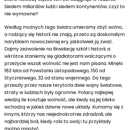
Siedem miliardów ludzi i siedem kontynentów, czyż to
nie wymowne?
Według możnych tego świata umieramy zbyt wolno,
a rodzący się historii nie znają, przeto są doskonałym
narybkiem nowoczesnej ery, jakkolwiek ją zwać.
Dajmy zezwolenie na likwidację szkół i historii, a
wkrótce staniemy się gladiatorami walczącymi o
przeżycie wszak wolność nie jest nam pisana. Minęło
183 lata od Powstania Listopadowego, 150 od
Styczniowego, 32 od stanu wojennego. Do tego
przeszły przez nasze terytoria dwie wojny światowe,
straty w ludziach były ogromne. Polacy najlepiej
wiedzą ile kosztuje wolność, ale kiedy są jej blisko
wchodzą w jakieś dziwne nowe układy. Kumamy się z
innymi, którzy nas niejednokrotnie zdradzali, ale
najbardziej boli, kiedy robi to swój i tu przykłady
można mnożyć.