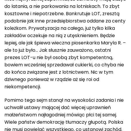
do latania, a nie parkowania na lotniskach. To zbyt
kosztowne i niepotrzebne. Bankrutuje LOT, zresztą
podobnie jak inne przedsiębiorstwa oddane za centy
koleżkom. Prywatyzacja na całego, już tylko kilka
zakładów oczekuje na nią z utęsknieniem. Będzie
lepiej, ale jak śpiewa wieczna piosenkarka Maryla R. –
ale to już było… Jak słusznie zauważono, ostatni
prezes LOT-u nie był osobą zbyt kompetentną,
bowiem wcześniej sprzedawał cukierki, co chyba nie
do końca związane jest z lotnictwem. Nic w tym
dziwnego ponieważ w rządzie aż się roi od
niekompetencji.
Pomimo tego sejm stanął na wysokości zadania i nie
uchwalił ustawy mającej dać więcej uprawnień
małżeństwom najłagodniej mówiąc płci tej samej.
Wiele państw demokrację tłumaczy głupotą. Polska
nie musi powielać wszystkiego, co ustanowi zachód.