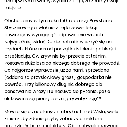
dzisiaj w tym trwamy, wynika z tego, że znamy swoje
miejsce.
Obchodzimy w tym roku 150. rocznicę Powstania
Styczniowego i właśnie z tej krwawej lekcji
powinniśmy wyciągnąć odpowiednie wnioski.
Najwyraźniej widać, że nie potrafimy uczyć się na
błędach, które nas od początku istnienia polskości
prześladują. Ów zryw nie był przecie ostatnim.
Postawa służalcza do niczego dobrego nie prowadzi.
Co najgorsze wprawdzie już za nami, sprzedana
(oddana za przysłowiowy grosz) gospodarka nie
powróci. Trzy bilionowy dług nic dobrego dla
państwa nie wróży i tu nasuwa się pytanie, gdzie
ulokowane są pieniądze za „prywatyzację”?
Mówiło się o zacofanych fabrykach nad Wisłą, wielu
zmieniłoby zdanie gdyby zobaczyło niektóre
amerykańskie manufaktury. Obce chwalicie, swego