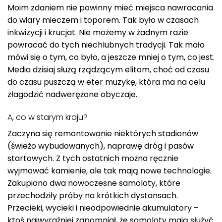
Moim zdaniem nie powinny mieć miejsca nawracania
do wiary mieczem i toporem. Tak było w czasach
inkwizycji i krucjat. Nie możemy w żadnym razie
powracać do tych niechlubnych tradycji. Tak mało
mówi się o tym, co było, a jeszcze mniej o tym, co jest.
Media dzisiaj służą rządzącym elitom, choć od czasu
do czasu puszczą w eter muzykę, która ma na celu
złagodzić nadwerężone obyczaje.
A, co w starym kraju?
Zaczyna się remontowanie niektórych stadionów
(świeżo wybudowanych), naprawę dróg i pasów
startowych. Z tych ostatnich można ręcznie
wyjmować kamienie, ale tak mają nowe technologie.
Zakupiono dwa nowoczesne samoloty, które
przechodziły próby na krótkich dystansach.
Przecieki, wycieki i nieodpowiednie akumulatory –
ktoś najwyraźniej zapomniał, że samoloty mają służyć