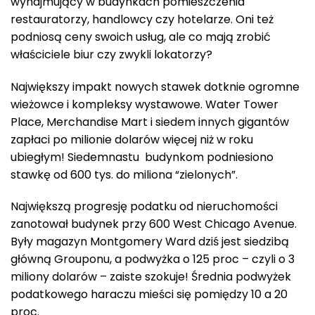
wynajmujący w budynkach pomieszczenia
restauratorzy, handlowcy czy hotelarze. Oni też
podniosą ceny swoich usług, ale co mają zrobić
właściciele biur czy zwykli lokatorzy?
Największy impakt nowych stawek dotknie ogromne
wieżowce i kompleksy wystawowe. Water Tower
Place, Merchandise Mart i siedem innych gigantów
zapłaci po milionie dolarów więcej niż w roku
ubiegłym! Siedemnastu budynkom podniesiono
stawkę od 600 tys. do miliona “zielonych”.
Największą progresję podatku od nieruchomości
zanotował budynek przy 600 West Chicago Avenue.
Były magazyn Montgomery Ward dziś jest siedzibą
główną Grouponu, a podwyżka o 125 proc – czyli o 3
miliony dolarów – zaiste szokuje! Średnia podwyżek
podatkowego haraczu mieści się pomiędzy 10 a 20
proc.