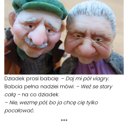
Dziadek prosi babcię:
– Daj mi pół viagry.
Babcia pełna nadziei mówi:
– Weź se stary
całą –
na co dziadek:
– Nie, wezmę pół, bo ja chcę cię tylko
pocałować.
***