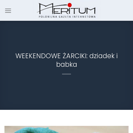
Skip
to
content
WEEKENDOWE ŻARCIKI: dziadek i
babka