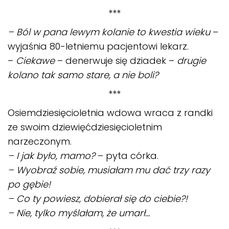
***
– Ból w pana lewym kolanie to kwestia wieku
–
wyjaśnia 80-letniemu pacjentowi lekarz.
–
Ciekawe
– denerwuje się dziadek –
drugie
kolano tak samo stare, a nie boli?
***
Osiemdziesięcioletnia wdowa wraca z randki
ze swoim dziewięćdziesięcioletnim
narzeczonym.
– I jak było, mamo?
– pyta córka.
– Wyobraź sobie, musiałam mu dać trzy razy
po gębie!
– Co ty powiesz, dobierał się do ciebie?!
– Nie, tylko myślałam, że umarł…