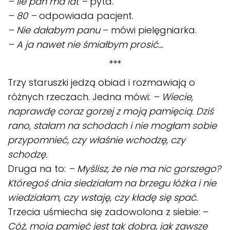
– Ile pan ma lat –
pyta.
– 80 –
odpowiada pacjent.
– Nie dałabym panu
– mówi pielęgniarka.
– A ja nawet nie śmiałbym prosić…
***
Trzy staruszki jedzą obiad i rozmawiają o
różnych rzeczach. Jedna mówi:
– Wiecie,
naprawdę coraz gorzej z moją pamięcią. Dziś
rano, stałam na schodach i nie mogłam sobie
przypomnieć, czy właśnie wchodzę, czy
schodzę.
Druga na to:
– Myślisz, że nie ma nic gorszego?
Któregoś dnia siedziałam na brzegu łóżka i nie
wiedziałam, czy wstaję, czy kładę się spać.
Trzecia uśmiecha się zadowolona z siebie: –
Cóż, moja pamięć jest tak dobra, jak zawsze