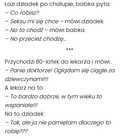
Łazi dziadek po chałupie, babka pyta:
– Co robisz?
– Seksu mi się chce –
mówi dziadek.
– No to chodź
– mówi babka.
– No przecież chodzę…
***
Przychodzi 80-latek do lekarza i mówi…
– Panie doktorze! Oglądam się ciągle za
dziewczynami!!!
A lekarz na to:
– To bardzo dobrze, w tym wieku to
wspaniale!!!
Na to dziadek:
– Tak, ale ja nie pamiętam dlaczego to
robię???