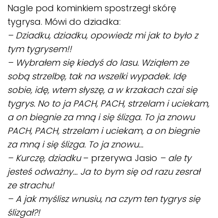
Nagle pod kominkiem spostrzegł skórę
tygrysa. Mówi do dziadka:
– Dziadku, dziadku, opowiedz mi jak to było z
tym tygrysem!!
– Wybrałem się kiedyś do lasu. Wziąłem ze
sobą strzelbę, tak na wszelki wypadek. Idę
sobie, idę, wtem słyszę, a w krzakach czai się
tygrys. No to ja PACH, PACH, strzelam i uciekam,
a on biegnie za mną i się ślizga. To ja znowu
PACH, PACH, strzelam i uciekam, a on biegnie
za mną i się ślizga. To ja znowu…
– Kurczę, dziadku
– przerywa Jasio
– ale ty
jeste
ś
odważny… Ja to bym się od razu zesrał
ze strachu!
– A jak myślisz wnusiu, na czym ten tygrys się
ślizgał?!