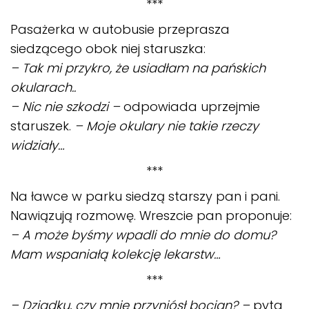
***
Pasażerka w autobusie przeprasza
siedzącego obok niej staruszka:
– Tak mi przykro, że usiadłam na pańskich
okularach..
– Nic nie szkodzi –
odpowiada uprzejmie
staruszek.
– Moje okulary nie takie rzeczy
widziały…
***
Na ławce w parku siedzą starszy pan i pani.
Nawiązują rozmowę. Wreszcie pan proponuje:
– A może byśmy wpadli do mnie do domu?
Mam wspaniałą kolekcję lekarstw…
***
– Dziadku, czy mnie przyniósł bocian? –
pyta