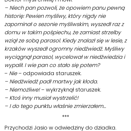
– Niech pan pozwoli, że opowiem panu pewną
historię: Pewien myśliwy, który nigdy nie
zapominał o sezonie myśliwskim, wyszedł raz z
domu w takim pośpiechu, że zamiast strzelby
wziął ze sobą parasol. Kiedy znalazł się w lesie, z
krzaków wyszedł ogromny niedźwiedź. Myśliwy
wyciągnął parasol, wycelował w niedźwiedzia i
wypalił. I wie pan co stało się potem?
–
Nie
– odpowiada staruszek.
– Niedźwiedź padł martwy jak kłoda.
– Niemożliwe!
– wykrzyknął staruszek.
– Ktoś inny musiał wystrzelić!
– I do tego punktu właśnie zmierzałem…
***
Przychodzi Jasio w odwiedziny do dziadka.