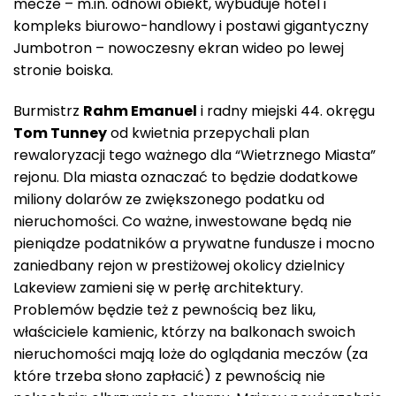
mecze – m.in. odnowi obiekt, wybuduje hotel i
kompleks biurowo-handlowy i postawi gigantyczny
Jumbotron – nowoczesny ekran wideo po lewej
stronie boiska.
Burmistrz
Rahm Emanuel
i radny miejski 44. okręgu
Tom Tunney
od kwietnia przepychali plan
rewaloryzacji tego ważnego dla “Wietrznego Miasta”
rejonu. Dla miasta oznaczać to będzie dodatkowe
miliony dolarów ze zwiększonego podatku od
nieruchomości. Co ważne, inwestowane będą nie
pieniądze podatników a prywatne fundusze i mocno
zaniedbany rejon w prestiżowej okolicy dzielnicy
Lakeview zamieni się w perłę architektury.
Problemów będzie też z pewnością bez liku,
właściciele kamienic, którzy na balkonach swoich
nieruchomości mają loże do oglądania meczów (za
które trzeba słono zapłacić) z pewnością nie