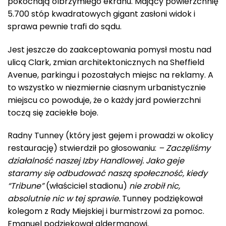
pokochają olbrzymiego ekranu. Mający powierzchnię
5.700 stóp kwadratowych gigant zasłoni widok i
sprawa pewnie trafi do sądu.
Jest jeszcze do zaakceptowania pomysł mostu nad
ulicą Clark, zmian architektonicznych na Sheffield
Avenue, parkingu i pozostałych miejsc na reklamy. A
to wszystko w niezmiernie ciasnym urbanistycznie
miejscu co powoduje, że o każdy jard powierzchni
toczą się zaciekłe boje.
Radny Tunney (który jest gejem i prowadzi w okolicy
restaurację) stwierdził po głosowaniu:
– Zaczęliśmy
działalność naszej Izby Handlowej. Jako geje
staramy się odbudować naszą społeczność, kiedy
“Tribune”
(właściciel stadionu)
nie zrobił nic,
absolutnie nic w tej sprawie.
Tunney podziękował
kolegom z Rady Miejskiej i burmistrzowi za pomoc.
Emanuel podziękował aldermanowi.