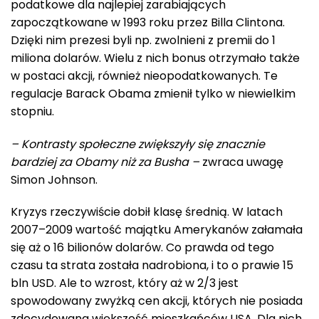
podatkowe dla najlepiej zarabiających
zapoczątkowane w 1993 roku przez Billa Clintona.
Dzięki nim prezesi byli np. zwolnieni z premii do 1
miliona dolarów. Wielu z nich bonus otrzymało także
w postaci akcji, również nieopodatkowanych. Te
regulacje Barack Obama zmienił tylko w niewielkim
stopniu.
– Kontrasty społeczne zwiększyły się znacznie
bardziej za Obamy niż za Busha –
zwraca uwagę
Simon Johnson.
Kryzys rzeczywiście dobił klasę średnią. W latach
2007–2009 wartość majątku Amerykanów załamała
się aż o 16 bilionów dolarów. Co prawda od tego
czasu ta strata została nadrobiona, i to o prawie 15
bln USD. Ale to wzrost, który aż w 2/3 jest
spowodowany zwyżką cen akcji, których nie posiada
zdecydowana większość mieszkańców USA. Dla nich