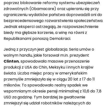
poprzez blokowanie reformy systemu ubezpieczeń
zdrowotnych (Obamacare) oraz upieraniu się przy
ograniczeniu wydatków państwa doprowadzili oni do
bezprecedensowego rozwarstwienia społeczeństwa.
Jednak eksperci ostrzegają, że rozpowszechnienie
biedy ma głębsze korzenie, a winę na równi z
Republikanami ponoszą Demokraci.
Jedną z przyczyn jest globalizacja. Seria umów o
wolnym handlu, jakie forsował m.in. prezydent
Clinton
, spowodowała masowe przenoszenie
produkcji z USA do Chin, Meksyku i innych krajów
świata. Liczba miejsc pracy w amerykańskim
przemyśle zmniejszyła się w ciągu 20 lat z 17 do 11
milionów. To spowodowało realny spadek we
wspomnianym okresie pensji minimalnej z 10,6 do 7,8
USD za godzinę. Tym bardziej że gwałtownie
zmniejszył się udział robotników należących do