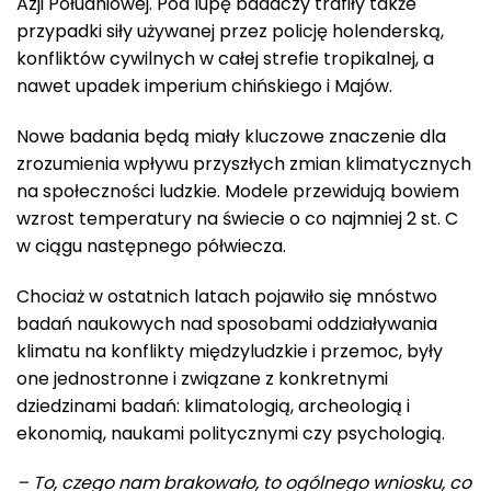
Azji Południowej. Pod lupę badaczy trafiły także
przypadki siły używanej przez policję holenderską,
konfliktów cywilnych w całej strefie tropikalnej, a
nawet upadek imperium chińskiego i Majów.
Nowe badania będą miały kluczowe znaczenie dla
zrozumienia wpływu przyszłych zmian klimatycznych
na społeczności ludzkie. Modele przewidują bowiem
wzrost temperatury na świecie o co najmniej 2 st. C
w ciągu następnego półwiecza.
Chociaż w ostatnich latach pojawiło się mnóstwo
badań naukowych nad sposobami oddziaływania
klimatu na konflikty międzyludzkie i przemoc, były
one jednostronne i związane z konkretnymi
dziedzinami badań: klimatologią, archeologią i
ekonomią, naukami politycznymi czy psychologią.
– To, czego nam brakowało, to ogólnego wniosku, co